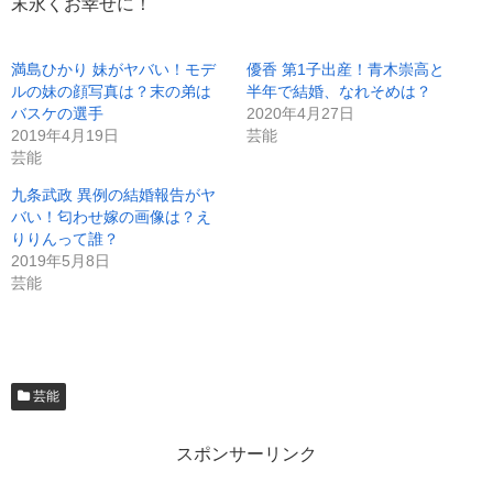
末永くお幸せに！
満島ひかり 妹がヤバい！モデ
優香 第1子出産！青木崇高と
ルの妹の顔写真は？末の弟は
半年で結婚、なれそめは？
バスケの選手
2020年4月27日
2019年4月19日
芸能
芸能
九条武政 異例の結婚報告がヤ
バい！匂わせ嫁の画像は？え
りりんって誰？
2019年5月8日
芸能
芸能
スポンサーリンク