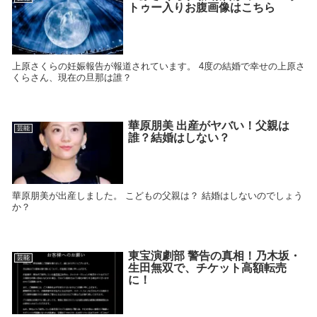
トゥー入りお腹画像はこちら
上原さくらの妊娠報告が報道されています。 4度の結婚で幸せの上原さ
くらさん、現在の旦那は誰？
華原朋美 出産がヤバい！父親は
芸能
誰？結婚はしない？
華原朋美が出産しました。 こどもの父親は？ 結婚はしないのでしょう
か？
東宝演劇部 警告の真相！乃木坂・
芸能
生田無双で、チケット高額転売
に！