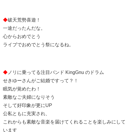
◆
破天荒勢喜遊！
一途だったんだな。
心からおめでとう︎
ライブでおめでとう祭になるね。
◆
ノリに乗ってる注目バンド KingGnu のドラム
せきゆーさんがご結婚ですって？！
眠気が覚めたわ！
素敵なご夫婦になりそう︎
そして好印象が更にUP︎
公私ともに充実され、
これからも素敵な音楽を届けてくれることを楽しみにして
います︎