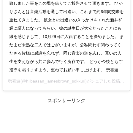
致しました事をこの場を借りてご報告させて頂きます。 ひか
りさんとは音楽活動を通して出逢い、これまで約6年間交際を
重ねてきました。 彼女との出逢いのきっかけをくれた新井和
輝に証人になってもらい、彼の誕生日が大安だったことにも
縁を感じまして、10月29日に入籍することを決めました。 ま
だまだ未熟な二人ではございますが、公私問わず関わってく
ださる皆様に感謝を忘れず、同じ音楽の道を志し、互いの人
生を支えながら共に歩んで行く所存です。 どうか今後ともご
指導を賜りますよう、重ねてお願い申し上げます。 勢喜遊
勢喜遊
(@hiibaasan_jamesbrown_sokkuri)がシェアした投稿 –
20
スポンサーリンク