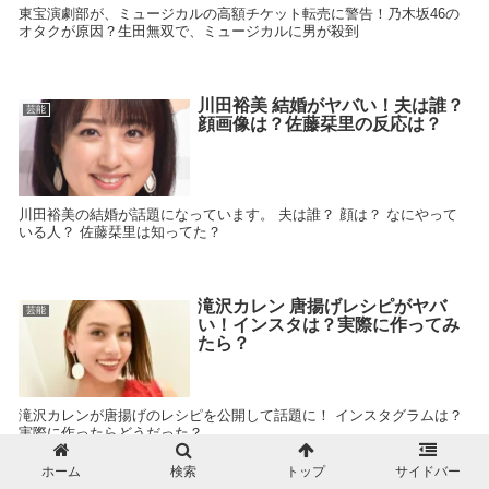
東宝演劇部が、ミュージカルの高額チケット転売に警告！乃木坂46の
オタクが原因？生田無双で、ミュージカルに男が殺到
川田裕美 結婚がヤバい！夫は誰？
芸能
顔画像は？佐藤栞里の反応は？
川田裕美の結婚が話題になっています。 夫は誰？ 顔は？ なにやって
いる人？ 佐藤栞里は知ってた？
滝沢カレン 唐揚げレシピがヤバ
芸能
い！インスタは？実際に作ってみ
たら？
滝沢カレンが唐揚げのレシピを公開して話題に！ インスタグラムは？
実際に作ったらどうだった？
ホーム
検索
トップ
サイドバー