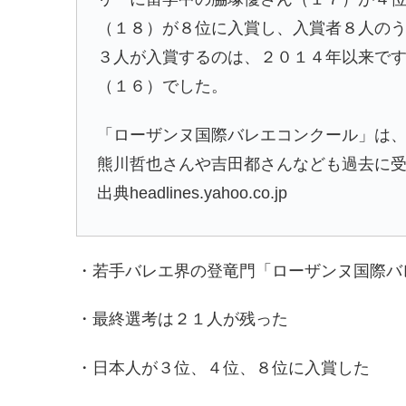
（１８）が８位に入賞し、入賞者８人の
３人が入賞するのは、２０１４年以来で
（１６）でした。
「ローザンヌ国際バレエコンクール」は
熊川哲也
さんや
吉田都
さんなども過去に
出典headlines.yahoo.co.jp
・若手バレエ界の登竜門「
ローザンヌ国際バ
・最終選考は２１人が残った
・日本人が３位、４位、８位に入賞した