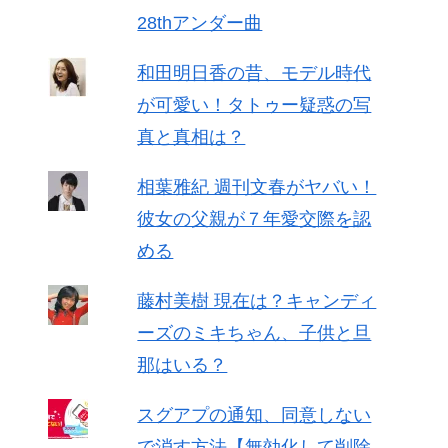
28thアンダー曲
和田明日香の昔、モデル時代
が可愛い！タトゥー疑惑の写
真と真相は？
相葉雅紀 週刊文春がヤバい！
彼女の父親が７年愛交際を認
める
藤村美樹 現在は？キャンディ
ーズのミキちゃん、子供と旦
那はいる？
スグアプの通知、同意しない
で消す方法【無効化して削除