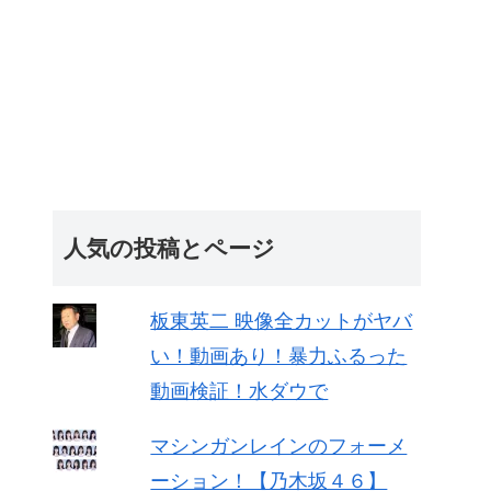
人気の投稿とページ
板東英二 映像全カットがヤバ
い！動画あり！暴力ふるった
動画検証！水ダウで
マシンガンレインのフォーメ
ーション！【乃木坂４６】