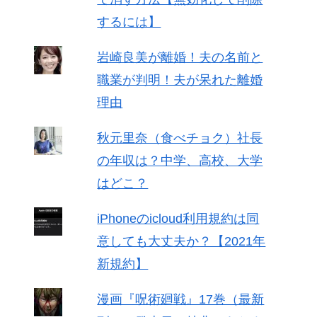
するには】
岩崎良美が離婚！夫の名前と
職業が判明！夫が呆れた離婚
理由
秋元里奈（食べチョク）社長
の年収は？中学、高校、大学
はどこ？
iPhoneのicloud利用規約は同
意しても大丈夫か？【2021年
新規約】
漫画『呪術廻戦』17巻（最新