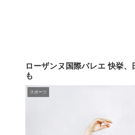
ローザンヌ国際バレエ 快挙、
も
スポーツ