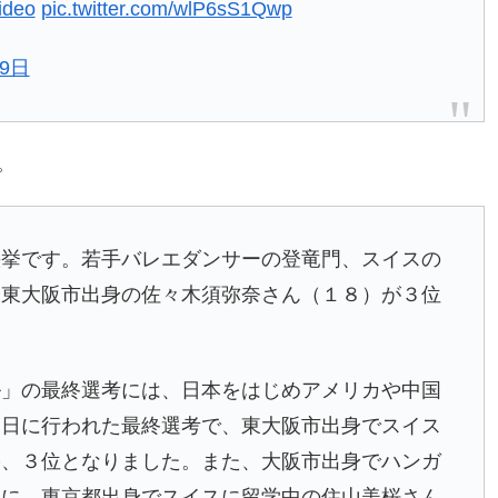
ideo
pic.twitter.com/wlP6sS1Qwp
月9日
。
挙です。若手バレエダンサーの登竜門、スイスの
、東大阪市出身の
佐々木須弥奈
さん（１８）が３位
。
ル」の最終選考には、日本をはじめアメリカや中国
９日に行われた最終選考で、東大阪市出身でスイス
果、３位となりました。また、大阪市出身でハンガ
位に、東京都出身でスイスに留学中の
住山美桜
さん