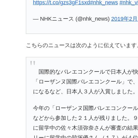
https://t.co/gzs3gF1sxd
#nhk_news
#nhk_v
— NHKニュース (@nhk_news)
2019年2
こちらのニュースは次のように伝えています
国際的なバレエコンクールで日本人が快
「
ローザンヌ国際バレエコンクール
」で
になるなど、日本人３人が入賞しました
今年の「ローザンヌ国際バレエコンクー
などから参加した２１人が残りました。
に留学中の佐々木須弥奈さんが審査の結
リーに留学中の脇塚優さん（１７）が４