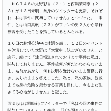
ＮＧＴ４８の太野彩香（２１）と西潟茉莉奈（２
３）が１３日未明、自身のツイッターを更新。それぞ
れ「私は事件に関与していません」とつづった。「事
件」とは山口真帆（２３）がファンの男２人から暴行
被害を受けたことを指しているとみられる。
１０日の劇場公演中に体調を崩し、１２日のイベント
を休演していた太野は「大変申し訳ございません」と
謝罪。続けて「連日報道されております事件に私は、
関与しておりません。事件後何が何だかわからないま
ま、名前があがり、何も説明を受けないまま警察に行
き、ありのままを答えました。私と、私の家族、親戚
までも身の危険を疑わせる言葉も目にし、今もまだ生
きてる心地がしません」と記した。
西潟もほぼ同時刻にツイッターで「私は今回の事件に
関与していません」と発信。「話を聞きたいと言わ