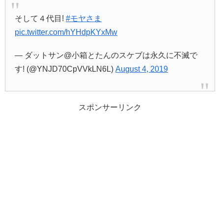
そして４代目!
#モヤさま
pic.twitter.com/hYHdpKYxMw
— ダットサン@小箱とたんのスケブは永久に不滅で
す! (@YNJD70CpVVkLN6L)
August 4, 2019
スポンサーリンク