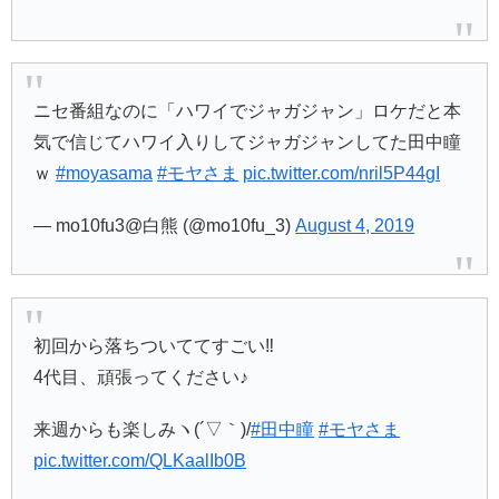
ニセ番組なのに「ハワイでジャガジャン」ロケだと本
気で信じてハワイ入りしてジャガジャンしてた田中瞳
ｗ
#moyasama
#モヤさま
pic.twitter.com/nril5P44gI
— mo10fu3@白熊 (@mo10fu_3)
August 4, 2019
初回から落ちついててすごい‼︎
4代目、頑張ってください♪
来週からも楽しみヽ(´▽｀)/
#田中瞳
#モヤさま
pic.twitter.com/QLKaalIb0B