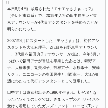
本日8月4日に放送された「モヤモヤさまぁ～ず2」
（テレビ東京系）で、2019年入社の田中瞳テレビ東
京アナウンサーが4代目アシスタントを務めることが
明らかになった。
2007年4月にスタートした「モヤさま」は、初代アシ
スタントを大江麻理子、2代目を狩野恵里アナウンサ
ー、3代目を福田典子アナウンサーが担当。今年5月い
っぱいで福田アナが番組を卒業したあとは、狩野ア
ナ、大橋未歩、筧美和子、芳根京子、水原希子、安藤
サクラ、ユニコーンの奥田民生と川西幸一、大江が8
週にわたって代打アシスタントとして登場した。
田中アナは東京都出身の1996年生まれ。初登場とな
ったハワイでのロケでは、さまぁ～ずのアドバイスを
受けて着用していたガンズ・アンド・ローゼズTシャ