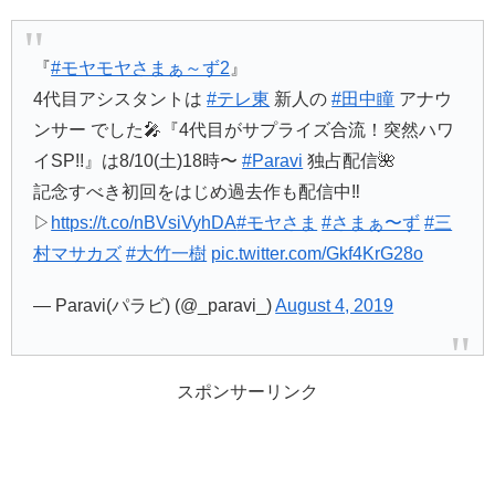
『
#モヤモヤさまぁ～ず2
』
4代目アシスタントは
#テレ東
新人の
#田中瞳
アナウ
ンサー でした🎤『4代目がサプライズ合流！突然ハワ
イSP!!』は8/10(土)18時〜
#Paravi
独占配信🌺
記念すべき初回をはじめ過去作も配信中‼️
▷
https://t.co/nBVsiVyhDA
#モヤさま
#さまぁ〜ず
#三
村マサカズ
#大竹一樹
pic.twitter.com/Gkf4KrG28o
— Paravi(パラビ) (@_paravi_)
August 4, 2019
スポンサーリンク