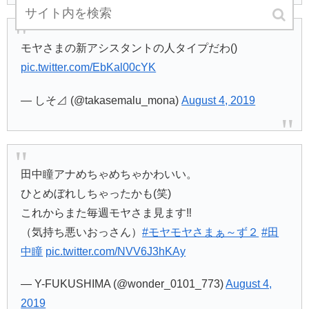
モヤさまの新アシスタントの人タイプだわ()
pic.twitter.com/EbKal00cYK
— しそ⊿ (@takasemalu_mona)
August 4, 2019
田中瞳アナめちゃめちゃかわいい。
ひとめぼれしちゃったかも(笑)
これからまた毎週モヤさま見ます‼
（気持ち悪いおっさん）
#モヤモヤさまぁ～ず２
#田
中瞳
pic.twitter.com/NVV6J3hKAy
— Y-FUKUSHIMA (@wonder_0101_773)
August 4,
2019