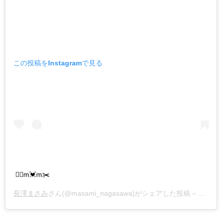
この投稿をInstagramで見る
💇‍♀️m💓m✂️
長澤まさみ
さん(@masami_nagasawa)がシェアした投稿 –
2019