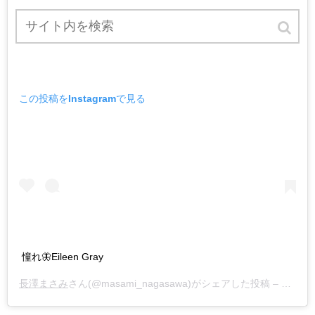
この投稿をInstagramで見る
憧れ🦋Eileen Gray
長澤まさみ
さん(@masami_nagasawa)がシェアした投稿 –
2019