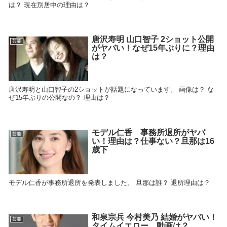
は？ 現在別居中の理由は？
唐沢寿明 山口智子 2ショット公開
芸能
がヤバい！なぜ15年ぶりに？理由
は？
唐沢寿明と山口智子の2ショットが話題になっています。 画像は？ な
ぜ15年ぶりの公開なの？ 理由は？
モデル仁香 事務所退所がヤバ
芸能
い！理由は？仕事ない？旦那は16
歳下
モデル仁香が事務所退所を発表しました。 旦那は誰？ 退所理由は？
和泉宗兵 今村美乃 結婚がヤバい！
芸能
タイムイエロー 動画は？