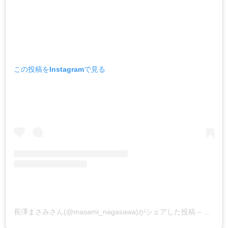
この投稿をInstagramで見る
長澤まさみさん(@masami_nagasawa)がシェアした投稿
–
2019