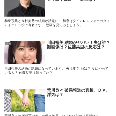
和泉宗兵と今村美乃の結婚が話題に！ 和泉はタイムレンジャーのタイ
ムイエロー役で有名です。 動画を見てみましょう。
川田裕美 結婚がヤバい！夫は誰？
芸能
顔画像は？佐藤栞里の反応は？
川田裕美の結婚が話題になっています。 夫は誰？ 顔は？ なにやって
いる人？ 佐藤栞里は知ってた？
荒川良々 破局報道の真相。ＤＶ、
芸能
浮気は？
荒川良々が16歳下の美人女優と破局！いったいなぜ？真相は？