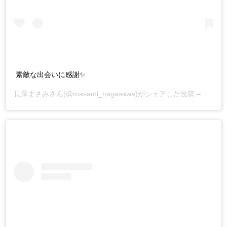
素敵な出会いに感謝✨
長澤まさみ
さん(@masami_nagasawa)がシェアした投稿 –
2019