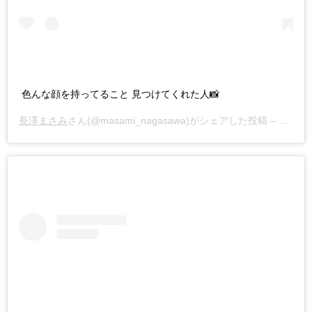
色んな顔を持ってること 見つけてくれた人📸
長澤まさみ
さん(@masami_nagasawa)がシェアした投稿 –
2019