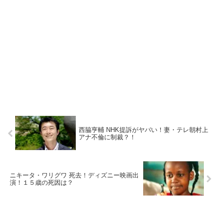
西脇亨輔 NHK提訴がヤバい！妻・テレ朝村上
アナ不倫に制裁？！
ニキータ・ワリグワ 死去！ディズニー映画出
演！１５歳の死因は？