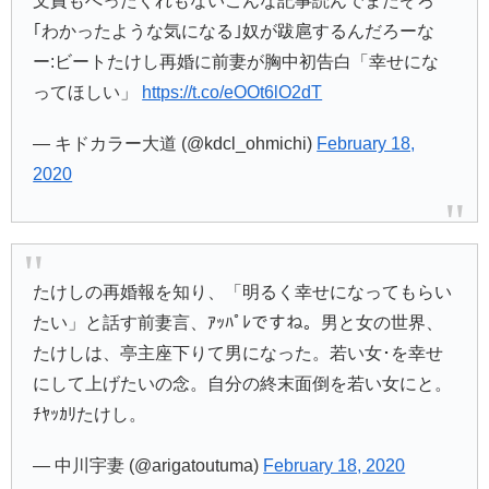
文責もへったくれもないこんな記事読んでまたぞろ
｢わかったような気になる｣奴が跋扈するんだろーな
ー:ビートたけし再婚に前妻が胸中初告白「幸せにな
ってほしい」
https://t.co/eOOt6lO2dT
— キドカラー大道 (@kdcl_ohmichi)
February 18,
2020
たけしの再婚報を知り、「明るく幸せになってもらい
たい」と話す前妻言、ｱｯﾊﾟﾚですね。男と女の世界、
たけしは、亭主座下りて男になった。若い女･を幸せ
にして上げたいの念。自分の終末面倒を若い女にと。
ﾁﾔｯｶﾘたけし。
— 中川宇妻 (@arigatoutuma)
February 18, 2020