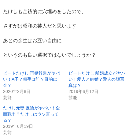
たけしも金銭的に穴埋めをしたので、
さすがは昭和の芸人だと思います。
あとの余生はお互い自由に、
というのも良い選択ではないでしょうか？
ビートたけし 再婚報道がヤバ
ビートたけし 離婚成立がヤバ
い！A子？相手は誰？目的は
い！愛人と結婚？愛人の顔写
金？
真は？
2020年2月8日
2019年6月12日
芸能
芸能
たけし元妻 反論がヤバい！全
面戦争？たけしはウソ言って
る？
2019年6月19日
芸能