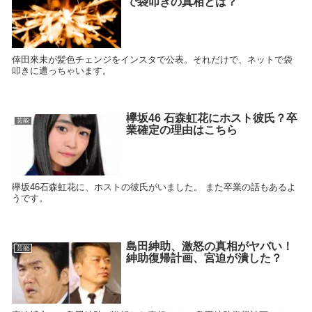
で袋叩きの真相とは？
倖田來未が髪色チェンジをインスタで公表。それだけで、ネットで袋
叩きに遭っちゃいます。
欅坂46 石森虹花にホスト彼氏？卒
芸能
業確定の理由はこちら
欅坂46石森虹花に、ホストの彼氏がいました。 また卒業の話もあるよ
うです。
島田紳助、激怒の真相がヤバい！
芸能
紳助復帰計画、宮迫が潰した？