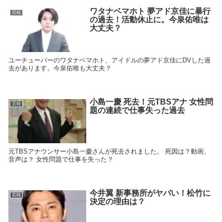
ワタナベマホト 夢アド京佳に暴行
芸能
の過去！活動休止に。今泉佑唯は
大丈夫？
ユーチューバーのワタナベマホト、アイドルの夢アド京佳にDVした過
去があります。今泉佑唯も大丈夫？
小島一慶 死去！元TBSアナ 女性問
芸能
題の連続で仕事失った過去
元TBSアナウンサー小島一慶さんが死去されました。 死因は？動画、
音声は？ 女性問題で仕事を失った？
今井翼 新事務所がヤバい！松竹に
芸能
決定の理由は？