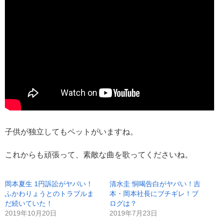
子供が独立してもペットがいますね。
これからも頑張って、素敵な曲を歌ってくださいね。
岡本夏生 1円訴訟がヤバい！
清水圭 恫喝告白がヤバい！吉
ふかわりょうとのトラブルま
本・岡本社長にブチギレ！ブ
だ続いていた！
ログは？
2019年10月20日
2019年7月23日