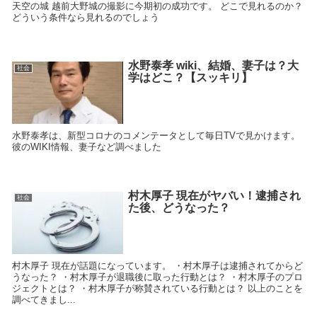
天空の城 越前大野城の撮影に今期初の成功です。 どこで見れるのか？
どういう条件なら見れるのでしょう
水野泰孝 wiki、結婚、妻子は？大
社会
学はどこ？【スッキリ】
水野泰孝は、新型コロナのコメンテータとして毎日TVで見かけます。
彼のWIKI情報、妻子など調べました
村木厚子 現在がヤバい！逮捕され
社会
た後、どうなった？
村木厚子 現在が話題になっています。 ・村木厚子は逮捕されてからど
うなった？ ・村木厚子が退職後に取った行動とは？ ・村木厚子のプロ
ジェクトとは？ ・村木厚子が称賛されている行動とは？ 以上のことを
調べてきまし...