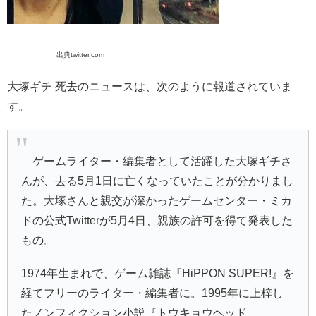
出典twitter.com
大塚ギチ 死去のニュースは、次のように報道されていま
す。
ゲームライター・編集者として活躍した
大塚ギチ
さ
んが、去る5月1日に亡くなっていたことが分かりまし
た。大塚さんと親交が深かったゲームセンター・ミカ
ドの公式Twitterが5月4日、親族の許可を得て発表した
もの。
1974年生まれで、ゲーム雑誌『
HiPPON SUPER!
』を
経てフリーのライター・編集者に。1995年に上梓し
たノンフィクション小説『
トウキョウヘッド