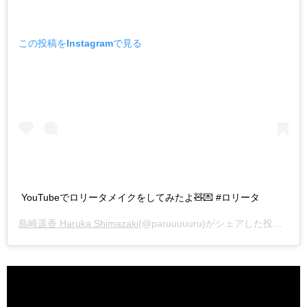
この投稿をInstagramで見る
YouTubeでロリータメイクをしてみたよ🧸💌 #ロリータ
島崎遥香 Haruka Shimazaki
(@paruuuuuru)がシェアした投稿 –
2