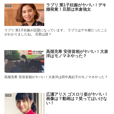
ラブリ 第1子妊娠がヤバい！デキ
芸能
婚発覚！旦那は米倉強太
ラブリ 第1子妊娠が話題になっています。 ラブリはデキ婚だったこと
がわかりましたね。 旦那は誰？
高畑充希 安倍首相がヤバい！大泉
芸能
洋はモノマネやった？
高畑充希 安倍首相がヤバい！大泉洋は田中真紀子のモノマネやった？
広瀬アリス ゴスロリ姿がヤバい！
芸能
画像は？動画は？笑ってはいけな
い！