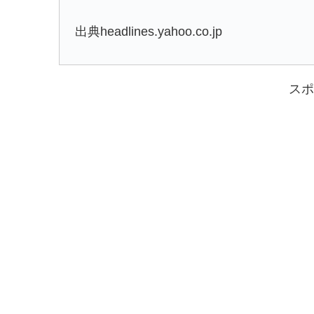
出典headlines.yahoo.co.jp
スポ