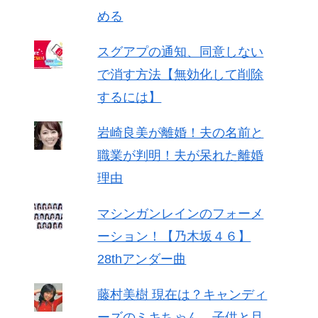
める
スグアプの通知、同意しない
で消す方法【無効化して削除
するには】
岩崎良美が離婚！夫の名前と
職業が判明！夫が呆れた離婚
理由
マシンガンレインのフォーメ
ーション！【乃木坂４６】
28thアンダー曲
藤村美樹 現在は？キャンディ
ーズのミキちゃん、子供と旦