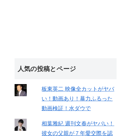
人気の投稿とページ
板東英二 映像全カットがヤバ
い！動画あり！暴力ふるった
動画検証！水ダウで
相葉雅紀 週刊文春がヤバい！
彼女の父親が７年愛交際を認