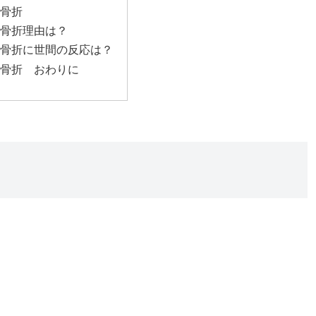
 骨折
 骨折理由は？
 骨折に世間の反応は？
 骨折 おわりに