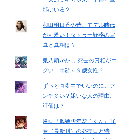
那はいる？
和田明日香の昔、モデル時代
が可愛い！タトゥー疑惑の写
真と真相は？
鬼八頭かかし 死去の真相がエ
グい 年齢４９歳女性？
ずっと真夜中でいいのに。ア
ンチ多い？嫌いな人の理由、
評価は？
漫画『地縛少年花子くん』16
巻（最新刊）の発売日と特