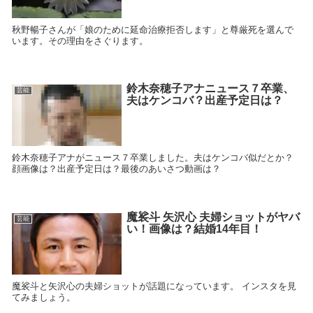
秋野暢子さんが「娘のために延命治療拒否します」と尊厳死を選んで
います。その理由をさぐります。
鈴木奈穂子アナニュース７卒業、
芸能
夫はケンコバ？出産予定日は？
鈴木奈穂子アナがニュース７卒業しました。夫はケンコバ似だとか？
顔画像は？出産予定日は？最後のあいさつ動画は？
魔裟斗 矢沢心 夫婦ショットがヤバ
芸能
い！画像は？結婚14年目！
魔裟斗と矢沢心の夫婦ショットが話題になっています。 インスタを見
てみましょう。