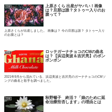
上原さくら 出産がヤバい！画像
芸能
は？旦那は誰？タトゥー入りのお
腹って？
上原さくらが出産しました。 画像は？ 今の旦那は誰？ タトゥー入り
のお腹とは？
ロッテガーナチョコのCMの曲名
芸能
は？【浜辺美波＆吉沢亮】のボン
ボンボン
2021年9月から流れている、浜辺美波と吉沢亮のガーナチョコのCMソ
ングの曲名と歌手を調べました。
秋野暢子 終活？「娘のために延
芸能
命治療拒否します」の理由とは