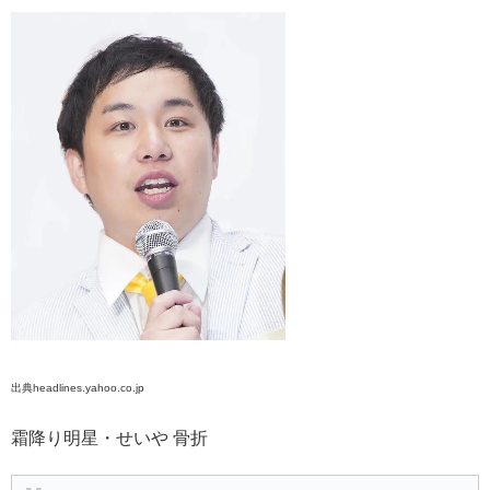
出典headlines.yahoo.co.jp
霜降り明星・せいや 骨折