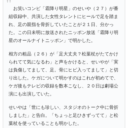
お笑いコンビ「霜降り明星」のせいや（２７）が番
組収録中、共演した女性タレントにヒールで足を踏ま
れ、足の親指を骨折していたことが２１日、分かっ
た。この日未明に放送されたニッポン放送「霜降り明
星のオールナイトニッポン」で明かした。
相方の粗品（２６）が「足大丈夫？松葉杖がたてかけ
られてて気になるわ」と声をかけると、せいやが「実
は負傷してまして、足。骨にヒビ入ってまして」と切
り出した。ケガについて明かすのはこれが初めてで、
ケガ後もテレビの収録を数本こなし、２０日は劇場公
演にも出演していた。
せいやは「世にも珍しい、スタジオのトーク中に骨折
しました」と告白。「ちょっと足ひきずってて」と松
葉杖を使っていることも明かした。