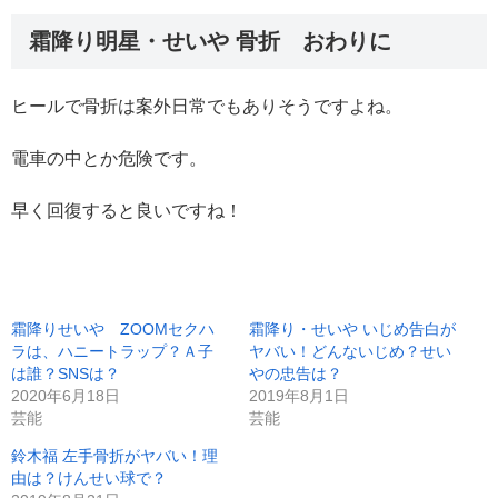
霜降り明星・せいや 骨折 おわりに
ヒールで骨折は案外日常でもありそうですよね。
電車の中とか危険です。
早く回復すると良いですね！
霜降りせいや ZOOMセクハ
霜降り・せいや いじめ告白が
ラは、ハニートラップ？Ａ子
ヤバい！どんないじめ？せい
は誰？SNSは？
やの忠告は？
2020年6月18日
2019年8月1日
芸能
芸能
鈴木福 左手骨折がヤバい！理
由は？けんせい球で？