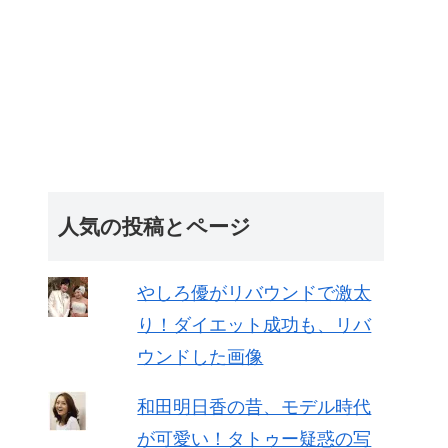
人気の投稿とページ
やしろ優がリバウンドで激太
り！ダイエット成功も、リバ
ウンドした画像
和田明日香の昔、モデル時代
が可愛い！タトゥー疑惑の写