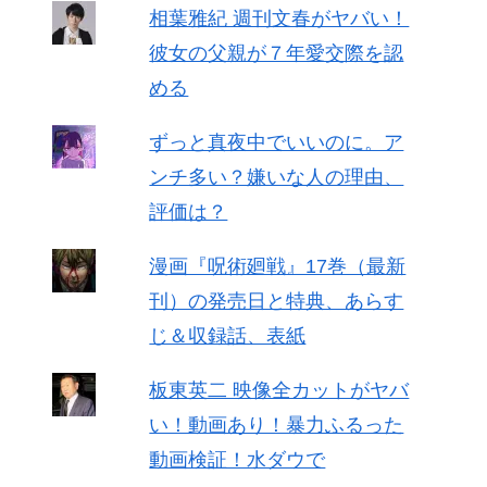
相葉雅紀 週刊文春がヤバい！
彼女の父親が７年愛交際を認
める
ずっと真夜中でいいのに。ア
ンチ多い？嫌いな人の理由、
評価は？
漫画『呪術廻戦』17巻（最新
刊）の発売日と特典、あらす
じ＆収録話、表紙
板東英二 映像全カットがヤバ
い！動画あり！暴力ふるった
動画検証！水ダウで