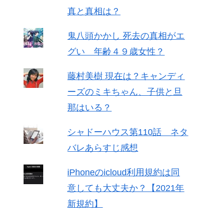
真と真相は？
鬼八頭かかし 死去の真相がエ
グい 年齢４９歳女性？
藤村美樹 現在は？キャンディ
ーズのミキちゃん、子供と旦
那はいる？
シャドーハウス第110話 ネタ
バレあらすじ感想
iPhoneのicloud利用規約は同
意しても大丈夫か？【2021年
新規約】