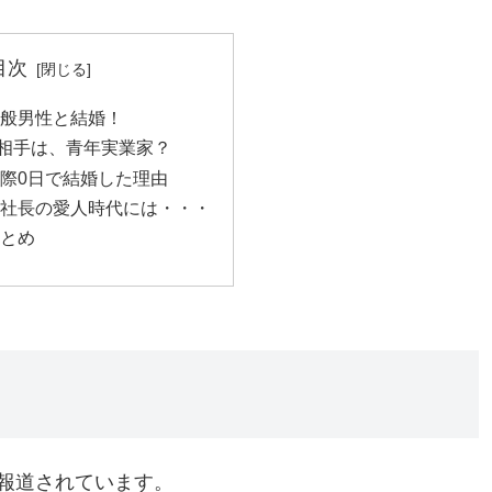
目次
一般男性と結婚！
相手は、青年実業家？
交際0日で結婚した理由
社長の愛人時代には・・・
まとめ
報道されています。