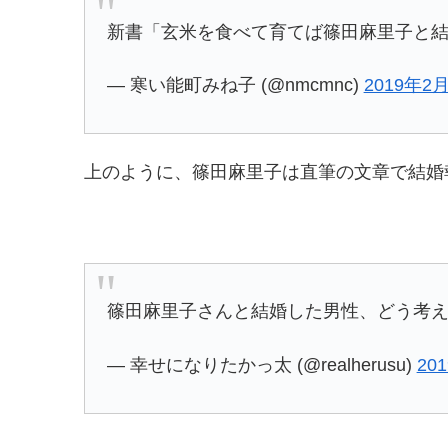
新書「玄米を食べて育てば篠田麻里子と
— 寒い能町みね子 (@nmcmnc)
2019年2
上のように、篠田麻里子は直筆の文章で結婚
篠田麻里子さんと結婚した男性、どう考
— 幸せになりたかっ太 (@realherusu)
20