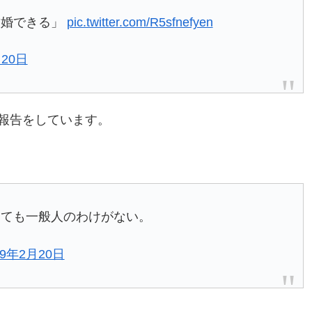
結婚できる」
pic.twitter.com/R5sfnefyen
月20日
報告をしています。
えても一般人のわけがない。
19年2月20日