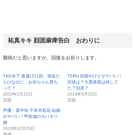
祐真キキ 顔面麻痺告白 おわりに
難病だと思いますが。回復をお祈りします。
TKO木下 夜逃げ11回、借金だ
TERU 顔面やけどがヤバい！
らけなのに、お坊ちゃん育ち
症状は？大貫亜美は何して
って？
た？別居？
2019年2月10日
2019年5月25日
芸能
芸能
声優・畠中祐 千本木彩花 結婚
がヤバい！甲鉄城のカバネリ
婚
2019年12月29日
声優