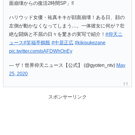
面崩壊からの復活2時間SP」‼️
ハリウッド女優・祐真キキが顔面崩壊！ある日、顔の
左側が動かなくなってしまう…。一体彼女に何が？壮
絶な闘病と不屈の日々を驚きの実写で紹介！
#仰天ニ
ュース
#笑福亭鶴瓶
#中居正広
#kikisukezane
pic.twitter.com/pAFDWhOnEy
— ザ！世界仰天ニュース【公式】 (@gyoten_ntv)
May
25, 2020
スポンサーリンク