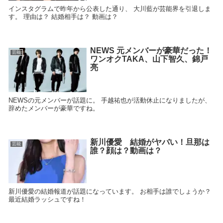
インスタグラムで昨年から公表した通り、 大川藍が芸能界を引退しま
す。 理由は？ 結婚相手は？ 動画は？
NEWS 元メンバーが豪華だった！
芸能
ワンオクTAKA、山下智久、錦戸
亮
NEWSの元メンバーが話題に。 手越祐也が活動休止になりましたが、
辞めたメンバーが豪華ですね。
新川優愛 結婚がヤバい！旦那は
芸能
誰？顔は？動画は？
新川優愛の結婚報道が話題になっています。 お相手は誰でしょうか？
最近結婚ラッシュですね！