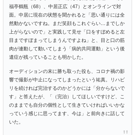
福亭鶴瓶（68）、中居正広（47）とオンラインで対
面。中居に現在の状態を聞かれると「思い通りには全
然動かないですね。まだ笑顔もこれぐらい…までしか
上がらないので」と実践して見せ「口をすぼめると左
目まですぼまってしまうんですよね」と、目と口の筋
肉が連動して動いてしまう「病的共同運動」という後
遺症が残っていることも明かした。
オーディションの末に勝ち取った役も、コロナ禍の影
響で撮影が中止になってしまったという祐真。リハビ
リを続ければ完治するのかどうかには「分からないで
す」と答えたが、「（完治）してほしいですけど、こ
のままでも自分の個性として生きていければいいかな
っていう感じに思ってます、今は」と前向きに話して
いた。