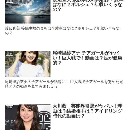
芸能
はなに？ポルシェ？年収いくらな
の？
渡辺直美 接触事故の真相は？愛車はなに？ポルシェ？年収いくらな
の？
尾崎里紗アナ チアガールがヤバ
芸能
い！巨人戦で！動画は？足が健康
的？
尾崎里紗アナのチアガールが話題に！ 巨人戦でチアガールを努めた尾
崎アナの動画を見てみましょう
大川藍 芸能界引退がヤバい！理
芸能
由は？結婚相手は？アイドリング
時代の動画は？