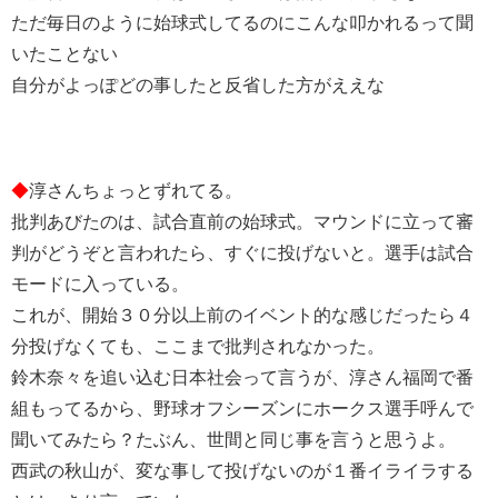
ただ毎日のように始球式してるのにこんな叩かれるって聞
いたことない
自分がよっぽどの事したと反省した方がええな
◆
淳さんちょっとずれてる。
批判あびたのは、試合直前の始球式。マウンドに立って審
判がどうぞと言われたら、すぐに投げないと。選手は試合
モードに入っている。
これが、開始３０分以上前のイベント的な感じだったら４
分投げなくても、ここまで批判されなかった。
鈴木奈々を追い込む日本社会って言うが、淳さん福岡で番
組もってるから、野球オフシーズンにホークス選手呼んで
聞いてみたら？たぶん、世間と同じ事を言うと思うよ。
西武の秋山が、変な事して投げないのが１番イライラする