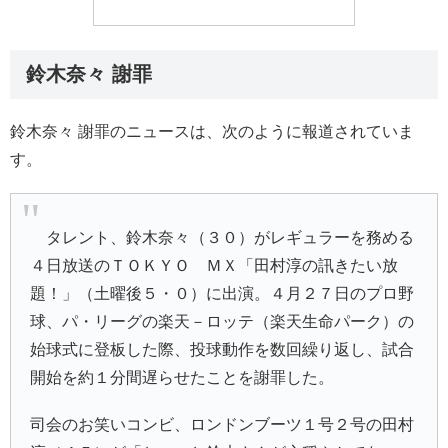
鈴木奈々 謝罪
鈴木奈々 謝罪のニュースは、次のように報道されていま
す。
タレント、
鈴木奈々
（３０）がレギュラーを務める
４日放送のＴＯＫＹＯ ＭＸ「
田村淳の訊きたい放
題！
」（土曜後５・０）に出演。４月２７日のプロ野
球、パ・リーグの楽天－ロッテ（
楽天生命
パーク）の
始球式に登板した際、投球動作を数回繰り返し、試合
開始を約１分間遅らせたことを謝罪した。
司会のお笑いコンビ、
ロンドンブーツ１号２号
の田村