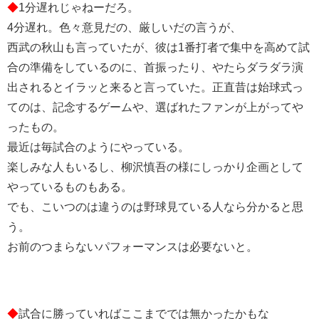
◆
1分遅れじゃねーだろ。
4分遅れ。色々意見だの、厳しいだの言うが、
西武の秋山も言っていたが、彼は1番打者で集中を高めて試
合の準備をしているのに、首振ったり、やたらダラダラ演
出されるとイラッと来ると言っていた。正直昔は始球式っ
てのは、記念するゲームや、選ばれたファンが上がってや
ったもの。
最近は毎試合のようにやっている。
楽しみな人もいるし、柳沢慎吾の様にしっかり企画として
やっているものもある。
でも、こいつのは違うのは野球見ている人なら分かると思
う。
お前のつまらないパフォーマンスは必要ないと。
◆
試合に勝っていればここまででは無かったかもな