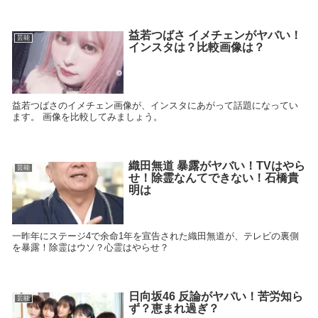
益若つばさ イメチェンがヤバい！
芸能
インスタは？比較画像は？
益若つばさのイメチェン画像が、インスタにあがって話題になってい
ます。 画像を比較してみましょう。
織田無道 暴露がヤバい！TVはやら
芸能
せ！除霊なんてできない！石橋貴
明は
一昨年にステージ4で余命1年を宣告された織田無道が、テレビの裏側
を暴露！除霊はウソ？心霊はやらせ？
日向坂46 反論がヤバい！苦労知ら
芸能
ず？恵まれ過ぎ？