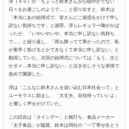
淳（４５）が「ちょっと鈴木さんが心穏やかでない
日々をお過ごしのようで…」と切り出すと、鈴木は
「本当にあの始球式で、皆さんにご迷惑をかけて申し
訳ない気持ちです」と謝罪。淳らレギュラー陣がかば
ったが、「いやいやいや、本当に申し訳ない気持ち
で…」と繰り返し、「雨も降ってて寒かったので、私
が素早く投げるとかできなくて本当に申し訳ない」と
動揺していた。次回の始球式については「もう、次と
かダメ…本当に申し訳ない」と泣き出しそうな表情で
改めて陳謝した。
淳は「こんなに鈴木さんを追い込む日本社会って」と
ユーモラスに励まし、「大丈夫。自信持っていいよ」
と優しく声をかけていた。
この試合は「タイシデー」と銘打ち、食品メーカー
「
太子食品
」が協賛。鈴木は同社の「一丁寄せ生とう