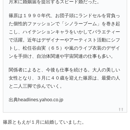
月末に婚姻届を提出するスピード婚だった。
篠原は１９９０年代、お団子頭にランドセルを背負っ
た個性的ファッションで「シノラーブーム」を巻き起
こし、ハイテンションキャラをいかしてバラエティー
で活躍。近年はデザイナーやアーティスト活動にシフ
トし、
松任谷由実
（６５）や嵐のライブ衣装のデザイ
ンを手掛け、自治体関連や宇宙関連の仕事も多い。
関係者によると、今後も仕事を続ける。大人の美しい
女性となり、３月に４０歳を迎えた篠原は、最愛の人
と二人三脚で歩んでいく。
出典headlines.yahoo.co.jp
篠原ともえが１月に結婚していました。