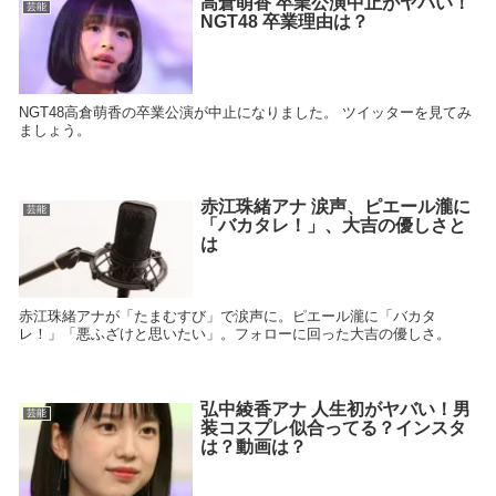
高倉萌香 卒業公演中止がヤバい！
芸能
NGT48 卒業理由は？
NGT48高倉萌香の卒業公演が中止になりました。 ツイッターを見てみ
ましょう。
赤江珠緒アナ 涙声、ピエール瀧に
芸能
「バカタレ！」、大吉の優しさと
は
赤江珠緒アナが「たまむすび」で涙声に。ピエール瀧に「バカタ
レ！」「悪ふざけと思いたい」。フォローに回った大吉の優しさ。
弘中綾香アナ 人生初がヤバい！男
芸能
装コスプレ似合ってる？インスタ
は？動画は？