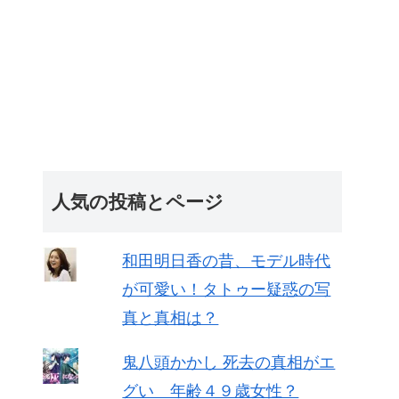
人気の投稿とページ
和田明日香の昔、モデル時代
が可愛い！タトゥー疑惑の写
真と真相は？
鬼八頭かかし 死去の真相がエ
グい 年齢４９歳女性？