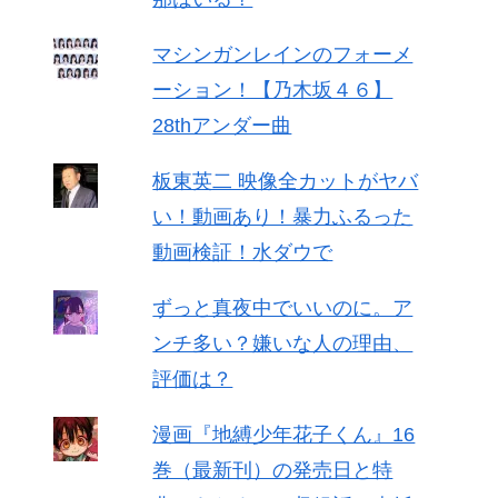
マシンガンレインのフォーメ
ーション！【乃木坂４６】
28thアンダー曲
板東英二 映像全カットがヤバ
い！動画あり！暴力ふるった
動画検証！水ダウで
ずっと真夜中でいいのに。ア
ンチ多い？嫌いな人の理由、
評価は？
漫画『地縛少年花子くん』16
巻（最新刊）の発売日と特