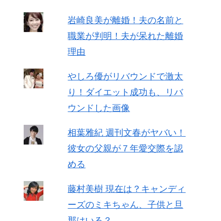
岩崎良美が離婚！夫の名前と
職業が判明！夫が呆れた離婚
理由
やしろ優がリバウンドで激太
り！ダイエット成功も、リバ
ウンドした画像
相葉雅紀 週刊文春がヤバい！
彼女の父親が７年愛交際を認
める
藤村美樹 現在は？キャンディ
ーズのミキちゃん、子供と旦
那はいる？