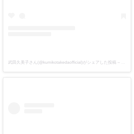
武田久美子さん(@kumikotakedaofficial)がシェアした投稿
–
2019