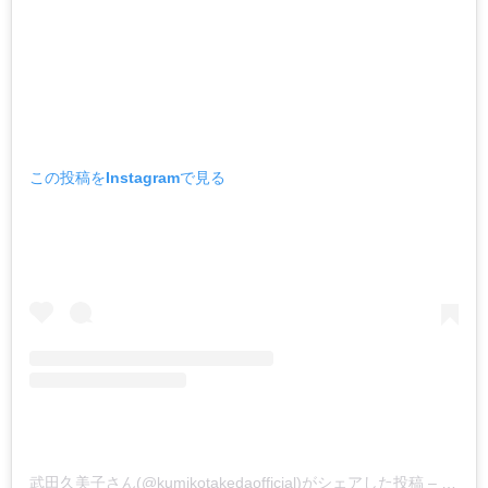
この投稿をInstagramで見る
武田久美子さん(@kumikotakedaofficial)がシェアした投稿
–
2019