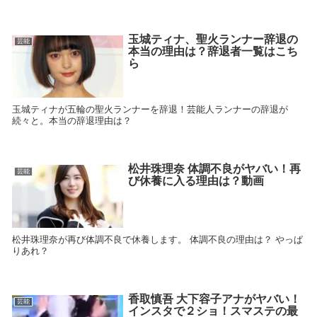
玉城ティナ、聖火ランナー辞退の
芸能
本当の理由は？辞退者一覧はこち
ら
玉城ティナが五輪の聖火ランナーを辞退！芸能人ランナーの辞退が
続々と。本当の辞退理由は？
松井珠理奈 体調不良がヤバい！再
芸能
び休養に入る理由は？動画
松井珠理奈が再び体調不良で休養します。 体調不良の理由は？ やっぱ
りあれ？
香取慎吾 大下容子アナがヤバい！
芸能
インスタで２ショ！スマステの最