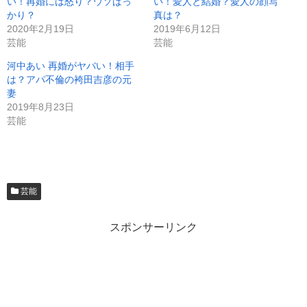
い！再婚には怒り？ウソばっ
い！愛人と結婚？愛人の顔写
かり？
真は？
2020年2月19日
2019年6月12日
芸能
芸能
河中あい 再婚がヤバい！相手
は？アパ不倫の袴田吉彦の元
妻
2019年8月23日
芸能
芸能
スポンサーリンク