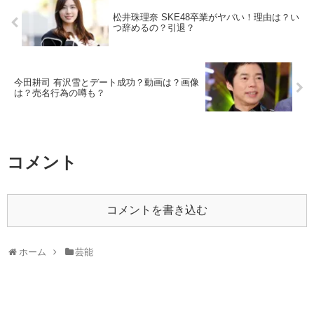
松井珠理奈 SKE48卒業がヤバい！理由は？い
つ辞めるの？引退？
今田耕司 有沢雪とデート成功？動画は？画像
は？売名行為の噂も？
コメント
コメントを書き込む
ホーム
芸能