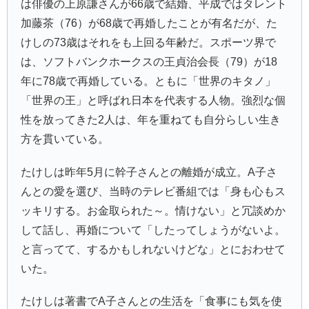
は俳優の上原謙さんが66歳で結婚、平成ではタレント
加藤茶（76）が68歳で再婚したことが有名だが、た
けしの73歳はそれをも上回る年齢だ。スポーツ界で
は、ソフトバンクホークスの王貞治会長（79）が18
年に78歳で再婚している。ともに「世界のキタノ」
「世界の王」と呼ばれ日本を代表する人物。強烈な個
性を放ってきた2人は、年を重ねても自分らしい生き
方を貫いている。
たけしは昨年5月に幹子さんとの離婚が成立。A子さ
んとの愛を選び、当時のテレビ番組では「身も心もス
ッキリする。お金取られた～。情けない」と冗談めか
して話し、再婚について「したってしょうがないよ。
と言ってて、するかもしれないけどな」とにおわせて
いた。
たけしは著書でA子さんとの生活を「食事にも気を使