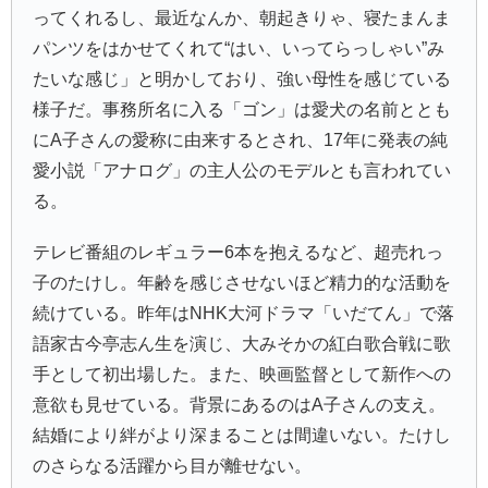
ってくれるし、最近なんか、朝起きりゃ、寝たまんま
パンツをはかせてくれて“はい、いってらっしゃい”み
たいな感じ」と明かしており、強い母性を感じている
様子だ。事務所名に入る「ゴン」は愛犬の名前ととも
にA子さんの愛称に由来するとされ、17年に発表の純
愛小説「アナログ」の主人公のモデルとも言われてい
る。
テレビ番組のレギュラー6本を抱えるなど、超売れっ
子のたけし。年齢を感じさせないほど精力的な活動を
続けている。昨年はNHK大河ドラマ「いだてん」で落
語家古今亭志ん生を演じ、大みそかの紅白歌合戦に歌
手として初出場した。また、映画監督として新作への
意欲も見せている。背景にあるのはA子さんの支え。
結婚により絆がより深まることは間違いない。たけし
のさらなる活躍から目が離せない。