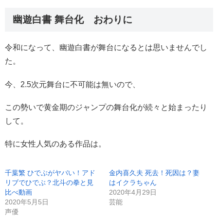
幽遊白書 舞台化 おわりに
令和になって、幽遊白書が舞台になるとは思いませんでし
た。
今、2.5次元舞台に不可能は無いので、
この勢いで黄金期のジャンプの舞台化が続々と始まったり
して。
特に女性人気のある作品は。
千葉繁 ひでぶがヤバい！アド
金内喜久夫 死去！死因は？妻
リブでひでぶ？北斗の拳と見
はイクラちゃん
比べ動画
2020年4月29日
2020年5月5日
芸能
声優