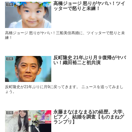
高橋ジョージ 怒りがヤバい！ツイ
芸能
ッターで怒りと未練！
高橋ジョージ 怒りがヤバい！三船美佳再婚に、ツイッターで怒りと未
練！
反町隆史 21年ぶり月９復帰がヤバ
芸能
い！織田裕二と初共演
反町隆史が21年ぶりに月9に戻ってきます。 ニュースを追ってみまし
ょう。
永藤まな(まなまる)の経歴。大学、
芸能
ピアノ、結婚を調査【ものまねグ
ランプリ】