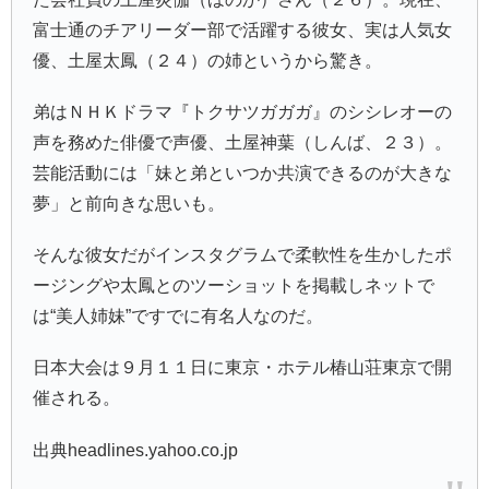
富士通のチアリーダー部で活躍する彼女、実は人気女
優、
土屋太鳳
（２４）の姉というから驚き。
弟はＮＨＫドラマ『
トクサツガガガ
』のシシレオーの
声を務めた俳優で声優、
土屋神葉
（しんば、２３）。
芸能活動には「妹と弟といつか共演できるのが大きな
夢」と前向きな思いも。
そんな彼女だがインスタグラムで柔軟性を生かしたポ
ージングや太鳳とのツーショットを掲載しネットで
は“美人姉妹”ですでに有名人なのだ。
日本大会は９月１１日に東京・ホテル椿山荘東京で開
催される。
出典headlines.yahoo.co.jp