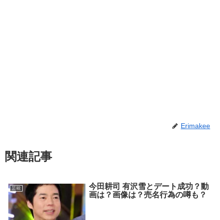
Erimakee
関連記事
今田耕司 有沢雪とデート成功？動
芸能
画は？画像は？売名行為の噂も？