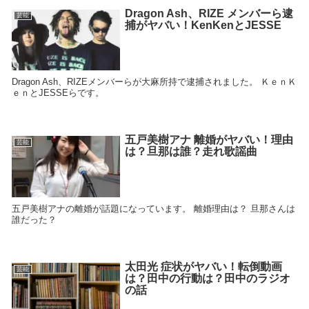
Dragon Ash、RIZE メンバーら逮
芸能
捕がヤバい！KenKenとJESSE
Dragon Ash、RIZEメンバーらが大麻所持で逮捕されました。 ＫｅｎＫ
ｅｎとJESSEらです。
五戸美樹アナ 離婚がヤバい！理由
芸能
は？旦那は誰？走れ歌謡曲
五戸美樹アナの離婚が話題になっています。 離婚理由は？ 旦那さんは
誰だった？
太田光 症状がヤバい！転倒動画
芸能
は？田中の行動は？田中のラジオ
の話