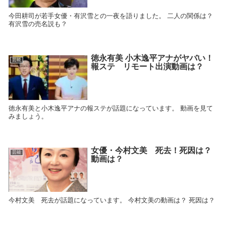
今田耕司が若手女優・有沢雪との一夜を語りました。 二人の関係は？
有沢雪の売名説も？
徳永有美 小木逸平アナがヤバい！
芸能
報ステ リモート出演動画は？
徳永有美と小木逸平アナの報ステが話題になっています。 動画を見て
みましょう。
女優・今村文美 死去！死因は？
芸能
動画は？
今村文美 死去が話題になっています。 今村文美の動画は？ 死因は？