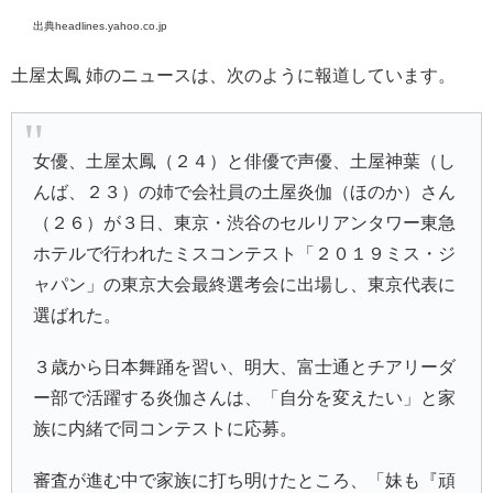
出典headlines.yahoo.co.jp
土屋太鳳 姉のニュースは、次のように報道しています。
女優、
土屋太鳳
（２４）と俳優で声優、
土屋神葉
（し
んば、２３）の姉で会社員の
土屋炎伽
（ほのか）さん
（２６）が３日、東京・渋谷の
セルリアンタワー
東急
ホテルで行われたミスコンテスト「
２０１９ミス・ジ
ャパン
」の東京大会最終選考会に出場し、東京代表に
選ばれた。
３歳から日本舞踊を習い、明大、富士通とチアリーダ
ー部で活躍する炎伽さんは、「自分を変えたい」と家
族に内緒で同コンテストに応募。
審査が進む中で家族に打ち明けたところ、「妹も『頑