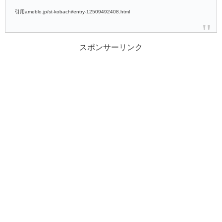
引用ameblo.jp/st-kobachi/entry-12509492408.html
スポンサーリンク