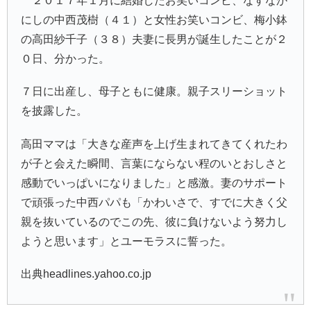
２０１７年１月に結婚したお笑いコンビ、なすなか
にしの中西茂樹（４１）と女性お笑いコンビ、梅小鉢
の高田紗千子（３８）夫妻に長男が誕生したことが２
０日、分かった。
７日に出産し、母子ともに健康。親子スリーショット
を披露した。
高田ママは「大きな産声を上げ生まれてきてくれたわ
が子と会えた瞬間、言葉にならない程のいとおしさと
感動でいっぱいになりました」と感激。妻のサポート
で頑張った中西パパも「かわいさで、すでに大きく父
親を抜いているのでこの先、彼に負けないよう努力し
ようと思います」とユーモラスに誓った。
出典headlines.yahoo.co.jp