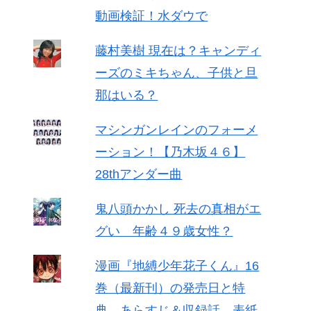
動画検証！水ダウで
藤村美樹 現在は？キャンディ
ーズのミキちゃん、子供と旦
那はいる？
マシンガンレインのフォーメ
ーション！【乃木坂４６】
28thアンダー曲
鬼八頭かかし 死去の真相がエ
グい 年齢４９歳女性？
漫画『地縛少年花子くん』16
巻（最新刊）の発売日と特
典、あらすじ＆収録話、表紙