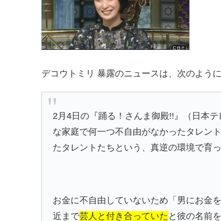
デコウトミリ 暴露のニュースは、次のよう
2月4日の『踊る！さんま御殿!!』（日本テ
な家庭で何一つ不自由がなかったタレン
たタレントたちという、真逆の環境で育
お金に不自由していないため「男にお金
近まで
芸人と付き合っていた
と彼の名前