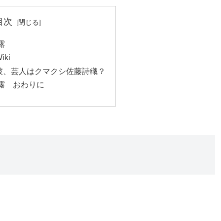
目次
露
ki
彼、芸人はクマクシ佐藤詩織？
露 おわりに