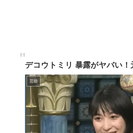
デコウトミリ 暴露がヤバい！
芸能