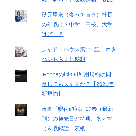
秋元里奈（食べチョク）社長
の年収は？中学、高校、大学
はどこ？
シャドーハウス第110話 ネタ
バレあらすじ感想
iPhoneのicloud利用規約は同
意しても大丈夫か？【2021年
新規約】
漫画『呪術廻戦』17巻（最新
刊）の発売日と特典、あらす
じ＆収録話、表紙