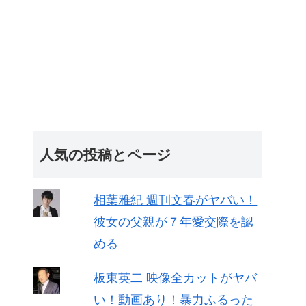
人気の投稿とページ
相葉雅紀 週刊文春がヤバい！
彼女の父親が７年愛交際を認
める
板東英二 映像全カットがヤバ
い！動画あり！暴力ふるった