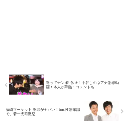
迷ってナンボ! 休止！中谷しのぶアナ謝罪動
画！本人が降臨！コメントも
藤崎マーケット 謝罪がヤバい！ten.性別確認
で、若一光司激怒