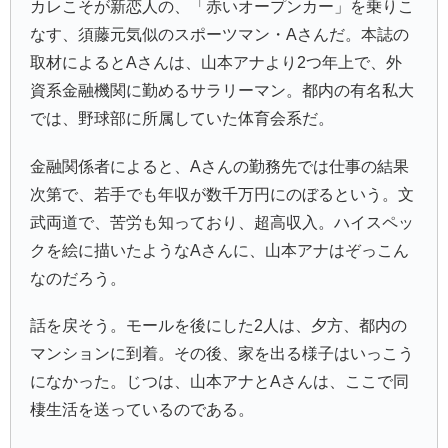
カレこそが新恋人の、「赤いオープンカー」を乗りこ
なす、
須藤元気
似のスポーツマン・Aさんだ。本誌の
取材によるとAさんは、山本アナより2つ年上で、外
資系金融機関に勤めるサラリーマン。都内の有名私大
では、野球部に所属していた体育会系だ。
金融関係者によると、Aさんの勤務先では仕事の結果
次第で、若手でも年収が数千万円にのぼるという。文
武両道で、苦労も知っており、超高収入。ハイスペッ
クを絵に描いたようなAさんに、山本アナはぞっこん
なのだろう。
話を戻そう。モールを後にした2人は、夕方、都内の
マンションに到着。その後、家を出る様子はいっこう
になかった。じつは、山本アナとAさんは、ここで同
棲生活を送っているのである。