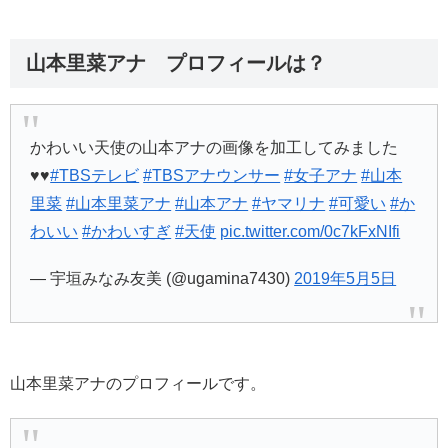
山本里菜アナ プロフィールは？
かわいい天使の山本アナの画像を加工してみました
♥️♥️
#TBSテレビ
#TBSアナウンサー
#女子アナ
#山本
里菜
#山本里菜アナ
#山本アナ
#ヤマリナ
#可愛い
#か
わいい
#かわいすぎ
#天使
pic.twitter.com/0c7kFxNIfi
— 宇垣みなみ友美 (@ugamina7430)
2019年5月5日
山本里菜アナのプロフィールです。