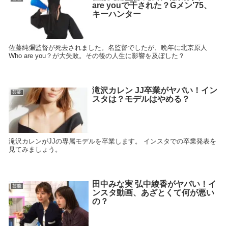
are youで干された？Gメン’75、
キーハンター
佐藤純彌監督が死去されました。名監督でしたが、晩年に北京原人
Who are you？が大失敗。その後の人生に影響を及ぼした？
滝沢カレン JJ卒業がヤバい！イン
芸能
スタは？モデルはやめる？
滝沢カレンがJJの専属モデルを卒業します。 インスタでの卒業発表を
見てみましょう。
田中みな実 弘中綾香がヤバい！イ
芸能
ンスタ動画、あざとくて何が悪い
の？