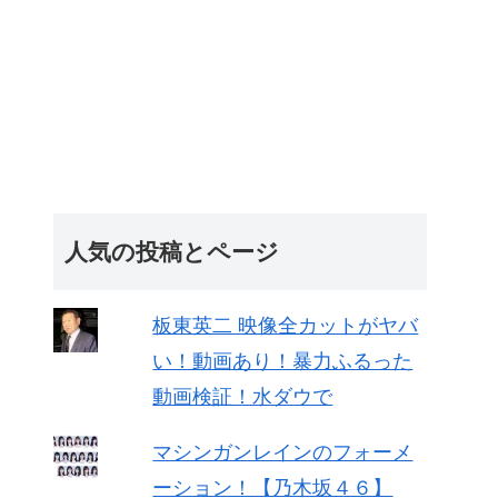
人気の投稿とページ
板東英二 映像全カットがヤバ
い！動画あり！暴力ふるった
動画検証！水ダウで
マシンガンレインのフォーメ
ーション！【乃木坂４６】