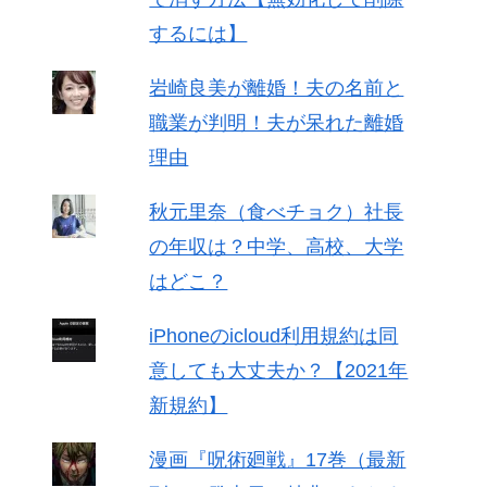
するには】
岩崎良美が離婚！夫の名前と
職業が判明！夫が呆れた離婚
理由
秋元里奈（食べチョク）社長
の年収は？中学、高校、大学
はどこ？
iPhoneのicloud利用規約は同
意しても大丈夫か？【2021年
新規約】
漫画『呪術廻戦』17巻（最新