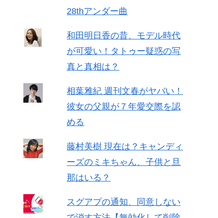
28thアンダー曲
和田明日香の昔、モデル時代
が可愛い！タトゥー疑惑の写
真と真相は？
相葉雅紀 週刊文春がヤバい！
彼女の父親が７年愛交際を認
める
藤村美樹 現在は？キャンディ
ーズのミキちゃん、子供と旦
那はいる？
スグアプの通知、同意しない
で消す方法【無効化して削除