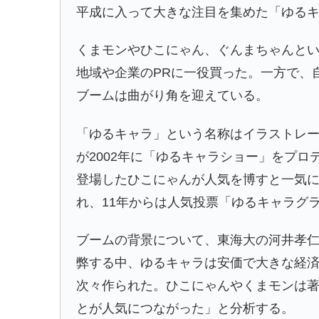
平成に入って大きな注目を集めた「ゆる
くまモン
や
ひこにゃん
、ぐんまちゃんと
地域や企業のPRに一役買った。一方で、
ブームは曲がり角を迎えている。
「ゆるキャラ」という名称はイラストレ
が2002年に「ゆるキャラショー」をプロ
登場したひこにゃんが人気を博すと一気に
れ、11年からは人気投票「
ゆるキャラグ
ブームの背景について、東海大の河井孝
弊する中、ゆるキャラは安価で大きな経
次々作られた。ひこにゃんやくまモンは
とが人気につながった」と分析する。