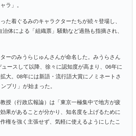
キャラ」。
いった着ぐるみのキャラクターたちが続々登場し、
自治体による「組織票」騒動など過熱も指摘され、
ーターの
みうらじゅん
さんが命名した。みうらさん
デュースして以降、徐々に認知度が高まり、06年に
拡大。08年には新語・流行語大賞にノミネートさ
ランプリ
」が始まった。
仁教授（行政広報論）は「東京一極集中で地方が疲
済効果があることが分かり、知名度を上げるために
著作権を強く主張せず、気軽に使えるようにしたこ