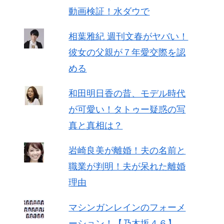
動画検証！水ダウで
相葉雅紀 週刊文春がヤバい！
彼女の父親が７年愛交際を認
める
和田明日香の昔、モデル時代
が可愛い！タトゥー疑惑の写
真と真相は？
岩崎良美が離婚！夫の名前と
職業が判明！夫が呆れた離婚
理由
マシンガンレインのフォーメ
ーション！【乃木坂４６】