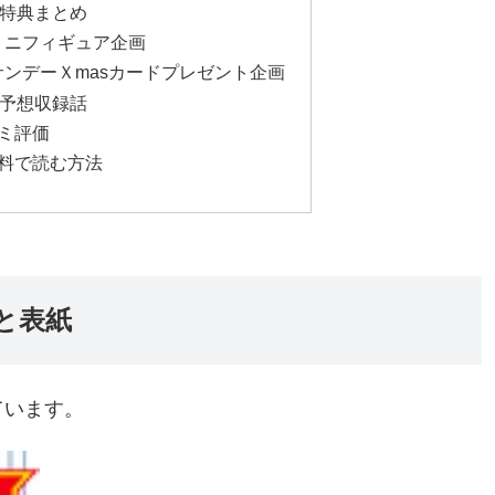
巻の特典まとめ
 ミニフィギュア企画
』 サンデーＸmasカードプレゼント企画
巻の予想収録話
コミ評価
を無料で読む方法
日と表紙
ています。