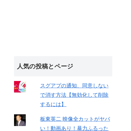
人気の投稿とページ
スグアプの通知、同意しない
で消す方法【無効化して削除
するには】
板東英二 映像全カットがヤバ
い！動画あり！暴力ふるった