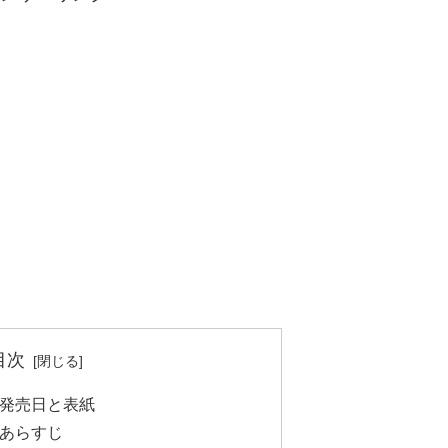
目次
巻の発売日と表紙
巻のあらすじ