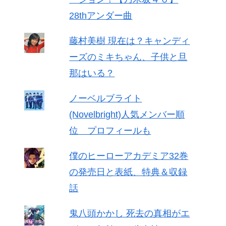
28thアンダー曲
藤村美樹 現在は？キャンディ
ーズのミキちゃん、子供と旦
那はいる？
ノーベルブライト
(Novelbright)人気メンバー順
位 プロフィールも
僕のヒーローアカデミア32巻
の発売日と表紙、特典＆収録
話
鬼八頭かかし 死去の真相がエ