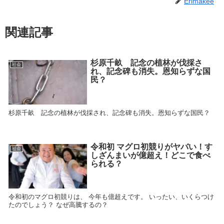
Erimakee
関連記事
杉原千畝 記念の植林が伐採さ
社会
れ、記念碑も消失。恩知らずな国
民？
杉原千畝 記念の植林が伐採され、記念碑も消失。恩知らずな国民？
令和初 マグロ初競りがヤバい！す
社会
しざんまいが億超え！どこで食べ
られる？
令和初のマグロ初競りは、 今年も億超えです。 いったい、いくらつけ
たのでしょう？ なぜ高騰するの？