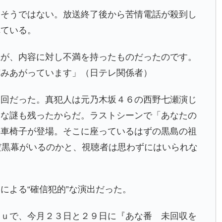
てそうではない。放送終了後から苦情電話が殺到し
れている。
上が、内容に対し不満を持ったものだったのです。
縮みあがっています」（日テレ関係者）
終回だった。真犯人は元乃木坂４６の西野七瀬演じ
たな謎も残ったからだ。ラストシーンで「あなたの
の車椅子が登場。そこに座っているはずの黒島の祖
だ黒幕がいるのかと、視聴者は思わずにはいられな
による“確信犯的”な演出だった。
ｌｕで、今月２３日と２９日に『あな番 未回収を