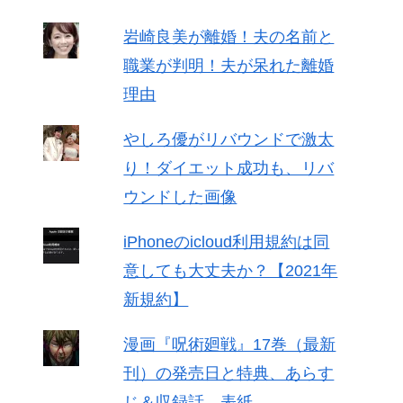
岩崎良美が離婚！夫の名前と
職業が判明！夫が呆れた離婚
理由
やしろ優がリバウンドで激太
り！ダイエット成功も、リバ
ウンドした画像
iPhoneのicloud利用規約は同
意しても大丈夫か？【2021年
新規約】
漫画『呪術廻戦』17巻（最新
刊）の発売日と特典、あらす
じ＆収録話、表紙