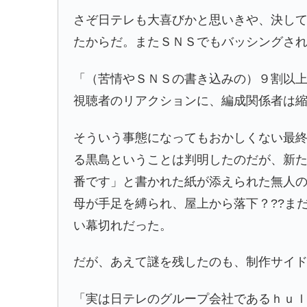
さぞ日テレも大喜びかと思いきや、決し
たからだ。またＳＮＳでもバッシングさ
「（苦情やＳＮＳの書き込みの）９割以
視聴者のリアクションに、編成関係者は
そういう事態になってもおかしくない最
る黒島ということは判明したのだが、新
番です」と書かれた紙が添えられた無人
母が手足を縛られ、屋上から落下？??ま
い幕切れだった。
だが、あえて謎を残したのも、制作サイド
「実は日テレのグループ会社であるｈｕ