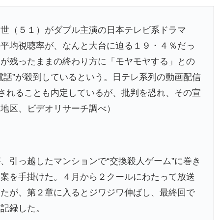
知世（５１）がダブル主演の日本テレビ系ドラマ
の平均視聴率が、なんと大台に迫る１９・４％だっ
謎が残ったままの終わり方に「モヤモヤする」との
電話”が殺到しているという。日テレ系列の動画配信
送されることも内定しているが、批判を恐れ、その宣
東地区、ビデオリサーチ調べ）
、引っ越したマンションで“交換殺人ゲーム”に巻き
原案を手掛けた。４月から２クールにわたって放送
ったが、第２章に入るとジワジワ伸ばし、最終回で
を記録した。