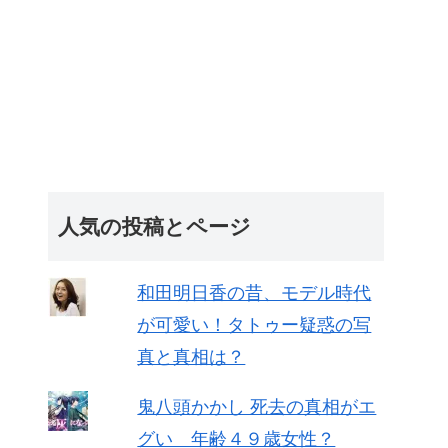
人気の投稿とページ
和田明日香の昔、モデル時代
が可愛い！タトゥー疑惑の写
真と真相は？
鬼八頭かかし 死去の真相がエ
グい 年齢４９歳女性？