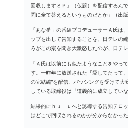
回収しますＳＰ』（仮題）を配信するん
問に全て答えるというものだとか」（出
「あな番」の番組プロデューサーＡ氏は
ップを出して告知することを、日テレの
ろがこの案を聞き大激怒したのが、日テ
「Ａ氏は以前にも似たようなことをやっ
す。一昨年に放送された『愛してたって、
の完結編”を配信。バッシングを受けて大
している取締役は『道義的に成立してい
結果的にｈｕｌｕへと誘導する告知テロ
はどこで回収されるのかが分からなかっ