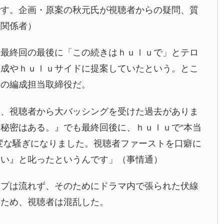
です。企画・原案の秋元氏が視聴者からの疑問、質
版関係者）
、最終回の最後に「この続きはｈｕｌｕで」とテロ
編成やｈｕｌｕサイドに提案していたという。とこ
レの編成担当取締役だ。
て、視聴者から大バッシングを受けた過去がありま
秘密はある。』でも最終回後に、ｈｕｌｕで“本当
変な騒ぎになりました。視聴者ファーストを口癖に
ない』と叱ったというんです」（事情通）
ップは流れず、そのためにドラマ内で張られた伏線
たため、視聴者は混乱した。