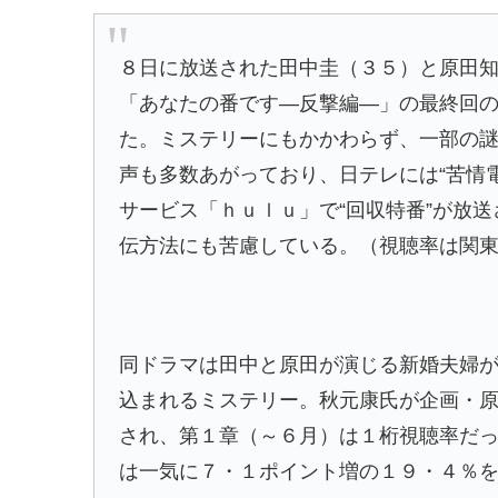
８日に放送された田中圭（３５）と原田
「あなたの番です―反撃編―」の最終回
た。ミステリーにもかかわらず、一部の
声も多数あがっており、日テレには“苦情
サービス「ｈｕｌｕ」で“回収特番”が放
伝方法にも苦慮している。（視聴率は関
同ドラマは田中と原田が演じる新婚夫婦が
込まれるミステリー。秋元康氏が企画・
され、第１章（～６月）は１桁視聴率だ
は一気に７・１ポイント増の１９・４％