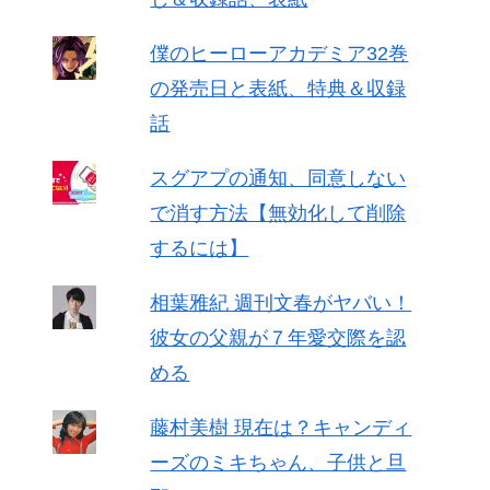
僕のヒーローアカデミア32巻
の発売日と表紙、特典＆収録
話
スグアプの通知、同意しない
で消す方法【無効化して削除
するには】
相葉雅紀 週刊文春がヤバい！
彼女の父親が７年愛交際を認
める
藤村美樹 現在は？キャンディ
ーズのミキちゃん、子供と旦