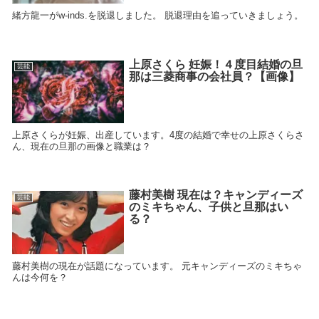
緒方龍一がw-inds.を脱退しました。 脱退理由を追っていきましょう。
上原さくら 妊娠！４度目結婚の旦
芸能
那は三菱商事の会社員？【画像】
上原さくらが妊娠、出産しています。4度の結婚で幸せの上原さくらさ
ん、現在の旦那の画像と職業は？
藤村美樹 現在は？キャンディーズ
芸能
のミキちゃん、子供と旦那はい
る？
藤村美樹の現在が話題になっています。 元キャンディーズのミキちゃ
んは今何を？