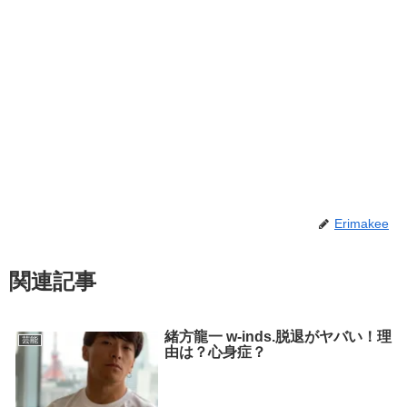
Erimakee
関連記事
緒方龍一 w-inds.脱退がヤバい！理
芸能
由は？心身症？