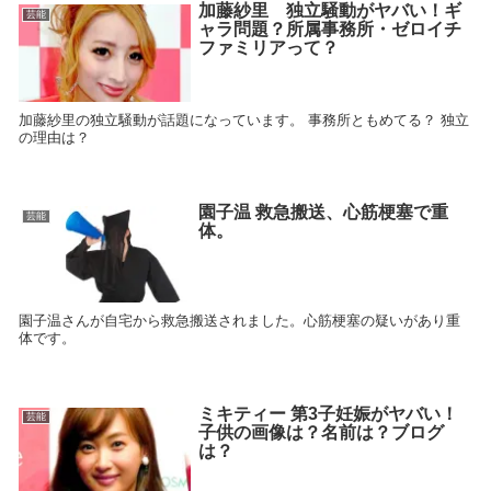
加藤紗里 独立騒動がヤバい！ギ
芸能
ャラ問題？所属事務所・ゼロイチ
ファミリアって？
加藤紗里の独立騒動が話題になっています。 事務所ともめてる？ 独立
の理由は？
園子温 救急搬送、心筋梗塞で重
芸能
体。
園子温さんが自宅から救急搬送されました。心筋梗塞の疑いがあり重
体です。
ミキティー 第3子妊娠がヤバい！
芸能
子供の画像は？名前は？ブログ
は？