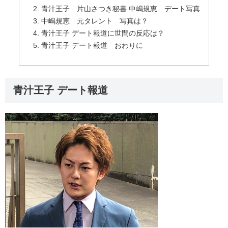
青汁王子 片山さつき秘書 中嶋規恵 デート写真
中嶋規恵 元タレント 写真は？
青汁王子 デート報道に世間の反応は？
青汁王子 デート報道 おわりに
青汁王子 デート報道