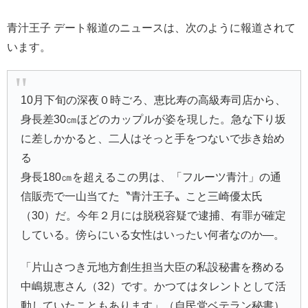
青汁王子 デート報道のニュースは、次のように報道されて
います。
10月下旬の深夜０時ごろ、恵比寿の高級寿司店から、
身長差30㎝ほどのカップルが姿を現した。急な下り坂
に差しかかると、二人はそっと手をつないで歩き始め
る
身長180㎝を超えるこの男は、「フルーツ青汁」の通
信販売で一山当てた〝青汁王子〟こと三崎優太氏
（30）だ。今年２月には脱税容疑で逮捕、有罪が確定
している。傍らにいる女性はいったい何者なのか―。
「片山さつき元地方創生担当大臣の私設秘書を務める
中嶋規恵さん（32）です。かつてはタレントとして活
動していたこともあります」（自民党ベテラン秘書）