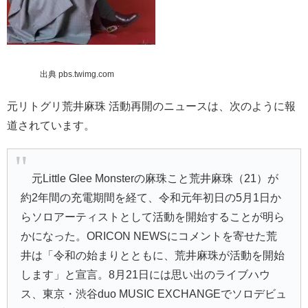
出典 pbs.twimg.com
元リトグリ荒井麻珠 活動再開のニュースは、次のように報
道されています。
元
Little Glee Monster
の麻珠こと
荒井麻
珠（21）が
約2年間の充電期間を経て、
令和元年
初日の5月1日か
らソロアーティストとして活動を開始することが明ら
かになった。ORICON NEWSにコメントを寄せた荒
井は「令和の始まりとともに、荒井麻珠が活動を開始
します」と宣言。8月21日には思い出のライブハウ
ス、東京・渋谷duo MUSIC EXCHANGEでソロデビュ