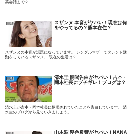
英会話まで？
スザンヌ 本音がヤバい！現在は何
芸能
をやってるの？熊本在住？
スザンヌの本音が話題になっています。 シングルマザーでタレント活
動をしているスザンヌ、 現在の生活は？
清水圭 恫喝告白がヤバい！吉本・
芸能
岡本社長にブチギレ！ブログは？
清水圭が吉本・岡本社長に恫喝されていたことを告白しています。 清
水圭のブログから見ていきましょう。
山本彩 髪色反響がヤバい！NANA
芸能