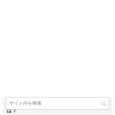
元リトグリ荒井麻珠は個人活動？事務所
は？