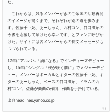
た。
「これからは、残るメンバーがきのこ帝国の活動再開
のイメージが湧くまで、それぞれが別の道を歩みま
す。
佐藤千亜妃
、あーちゃん、西村コン、谷口滋昭の
今後を応援して頂けたら幸いです」とファンに呼びか
けた。サイトには各メンバーからの長文メッセージも
つづられている。
12年にアルバム「
渦になる
」でインディーズデビュー
し、15年にシングル「
桜が咲く前に
」でメジャーデビ
ュー。メンバーはボーカルとギターの佐藤千亜妃、ギ
ターのあーちゃん、ベースの谷口滋昭、ドラムの西
村“コン”。佐藤が楽曲の作詞、作曲を手掛けている。
出典headlines.yahoo.co.jp