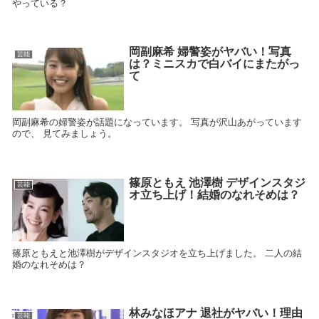
やっている？
岡副麻希 婦警姿がヤバい！写真
芸能
は？ミニスカで白バイにまたがっ
て
岡副麻希の婦警姿が話題になっています。 写真が沢山あがっています
ので、 見てみましょう。
篠原ともえ 池澤樹 デザインスタジ
芸能
オ立ち上げ！結婚のなれそめは？
篠原ともえと池澤樹がデザインスタジオを立ち上げました。 二人の結
婚のなれそめは？
林みなほアナ 退社がヤバい！理由
芸能