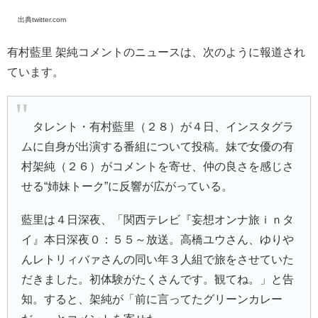
出典twitter.com
有村藍里 架純コメントのニュースは、次のように報道され
ています。
タレント・有村藍里（２８）が４日、インスタグラ
ムに自身が出演する番組について投稿。妹で女優の有
村架純（２６）がコメントを寄せ、仲の良さを感じさ
せる“姉妹トーク”に反響が広がっている。
藍里は４日深夜、「関西テレビ『妄想オンナ旅ｉｎタ
イ』本日深夜０：５５～放送。高橋ユウさん、ゆりや
んレトリィバァさんの同い年３人組で旅をさせていた
だきました。初体験がたくさんです。観てね。」と告
知。すると、架純が「前に言ってたグリーンカレー