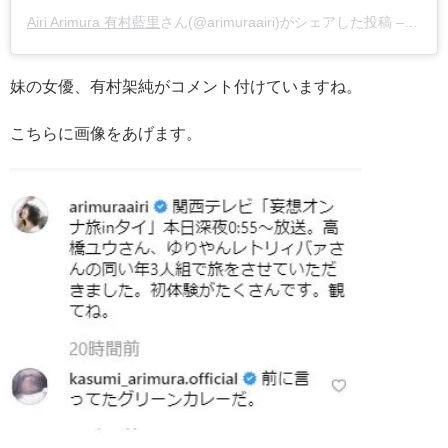
Airi Arimura 有村藍里
さん(@arimuraairi)がシェアした投稿 –
201
妹の女優、有村架純がコメント付けていますね。
こちらに画像をあげます。