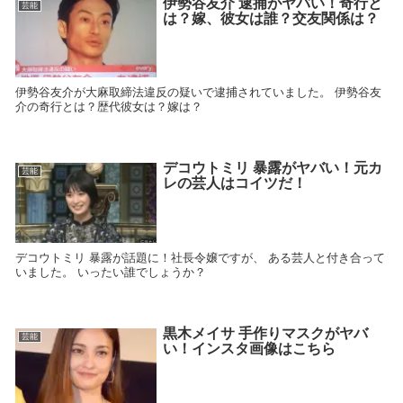
伊勢谷友介 逮捕がヤバい！奇行と
芸能
は？嫁、彼女は誰？交友関係は？
伊勢谷友介が大麻取締法違反の疑いで逮捕されていました。 伊勢谷友
介の奇行とは？歴代彼女は？嫁は？
デコウトミリ 暴露がヤバい！元カ
芸能
レの芸人はコイツだ！
デコウトミリ 暴露が話題に！社長令嬢ですが、 ある芸人と付き合って
いました。 いったい誰でしょうか？
黒木メイサ 手作りマスクがヤバ
芸能
い！インスタ画像はこちら