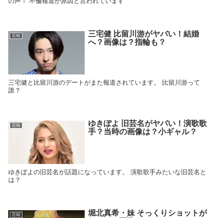
の声！ 不倫報道が原因と言われています
三宅健 比留川游がヤバい！結婚
芸能
へ？画像は？指輪も？
三宅健と比留川游のデートがまた報道されています。 比留川游って
誰？
ゆきぽよ 旧芸名がヤバい！演歌歌
芸能
手？当時の画像は？小ギャル？
ゆきぽよの旧芸名が話題になっています。 演歌歌手みたいな旧芸名と
は？
堀北真希・妹 そっくりショットが
芸能