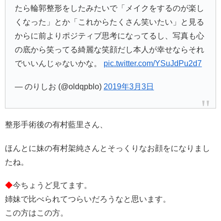
たら輪郭整形をしたみたいで「メイクをするのが楽し
くなった」とか「これからたくさん笑いたい」と見る
からに前よりポジティブ思考になってるし、写真も心
の底から笑ってる綺麗な笑顔だし本人が幸せならそれ
でいいんじゃないかな。
pic.twitter.com/YSuJdPu2d7
— のりしお (@oldqpblo)
2019年3月3日
整形手術後の有村藍里さん、
ほんとに妹の有村架純さんとそっくりなお顔をになりまし
たね。
◆
今ちょうど見てます。
姉妹で比べられてつらいだろうなと思います。
この方はこの方。