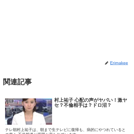
Erimakee
関連記事
村上祐子 心配の声がヤバい！激ヤ
芸能
セ？不倫相手は？ドロ沼？
テレ朝村上祐子は、朝まで生テレビに復帰も、病的にやつれていると