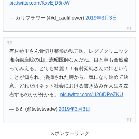
pic.twitter.com/KxvEjD6ikW
— カリフラワー (@d_cauliflower)
2019年3月3日
有村藍里さん骨切り整形の執刀医、レグノクリニック
湘南銀座院の山口憲昭医師なんだね。目と鼻も全然違
ってみえる。とても綺麗！！有村架純さんの姉という
ことが知られ、指摘された時から、気になり始めて決
意。どれだけネット社会における書き込みが人生を左
右するのかが分かる。
pic.twitter.com/H26tDPeZKU
— B💄 (@twtwtwadw)
2019年3月3日
スポンサーリンク