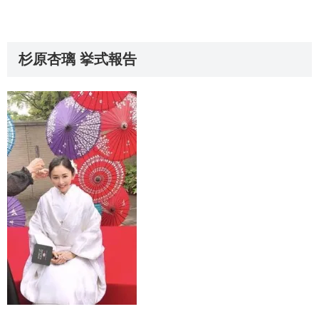
杉原杏璃 挙式報告