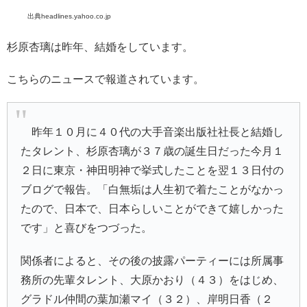
出典headlines.yahoo.co.jp
杉原杏璃は昨年、結婚をしています。
こちらのニュースで報道されています。
昨年１０月に４０代の大手音楽出版社社長と結婚し
たタレント、
杉原杏璃
が３７歳の誕生日だった今月１
２日に東京・神田明神で挙式したことを翌１３日付の
ブログで報告。「白無垢は人生初で着たことがなかっ
たので、日本で、日本らしいことができて嬉しかった
です」と喜びをつづった。
関係者によると、その後の披露パーティーには所属事
務所の先輩タレント、
大原かおり
（４３）をはじめ、
グラドル仲間の
葉加瀬マイ
（３２）、
岸明日香
（２