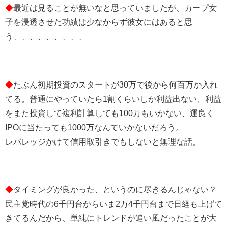
◆
最近は見ることが無いなと思っていましたが、カープ女
子を浸透させた功績は少なからず彼女にはあると思
う、、、、、、、、、
◆
たぶん初期投資のスタートが30万で後から何百万か入れ
てる。普通にやっていたら1割くらいしか利益出ない、利益
をまた投資して複利計算しても100万もいかない、運良く
IPOに当たっても1000万なんていかないだろう。
レバレッジかけて信用取引きでもしないと無理な話。
◆
タイミングが良かった、というのに尽きるんじゃない？
民主党時代の6千円台からいま2万4千円台まで日経も上げて
きてるんだから、単純にトレンドが追い風だったことが大