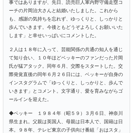
事ではありますが、先日、読売巨人軍内野守備走塁コ
ーチの片岡治大さんと結婚いたしました。これから
も、感謝の気持ちを忘れず、ゆっくりと、しっかりと
歩んでいきます。今後ともどうぞよろしくお願いいた
します」と幸せいっぱいにコメントした。
２人は１８年に入って、芸能関係の共通の知人を通じ
て知り合い、１０年ほどベッキーのファンだった片岡
氏が猛アタック。同年６月、交際をスタートした。交
際発覚直後の同年６月２６日には、ベッキーが自身の
インスタグラムで「ゆっくりと、しっかりと、歩んで
いきます」とコメント。文字通り、愛を育みながらゴ
ールインを迎えた。
◆ベッキー １９８４年（昭５９）３月６日、神奈川
県生まれ。父親は英国人、母親は日本人で、国籍は日
本。９８年、テレビ東京の子供向け番組「
おはスタ
」