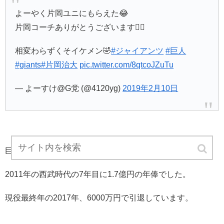
よーやく片岡ユニにもらえた😂
片岡コーチありがとうございます🙇‍♂️
相変わらずくそイケメン🤣
#ジャイアンツ
#巨人
#giants
#片岡治大
pic.twitter.com/8qtcoJZuTu
— よーすけ@G党 (@4120yg)
2019年2月10日
巨人片岡コーチは現役時代、
2011年の西武時代の7年目に1.7億円の年俸でした。
現役最終年の2017年、6000万円で引退しています。