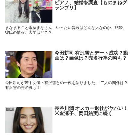
ピアノ、結婚を調査【ものまねグ
ランプリ】
まなまること永藤まなさん、いったい普段はどんな人なのか、結婚、
彼氏の情報、大学はどこ？
今田耕司 有沢雪とデート成功？動
芸能
画は？画像は？売名行為の噂も？
今田耕司が若手女優・有沢雪との一夜を語りました。 二人の関係は？
有沢雪の売名説も？
長谷川潤 オスカー退社がヤバい！
芸能
米倉涼子、岡田結実に続く