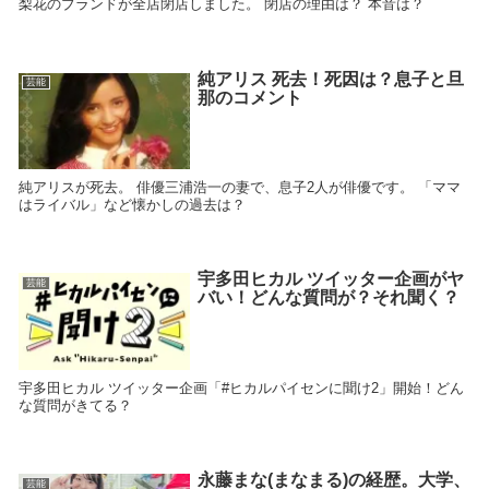
梨花のブランドが全店閉店しました。 閉店の理由は？ 本音は？
純アリス 死去！死因は？息子と旦
芸能
那のコメント
純アリスが死去。 俳優三浦浩一の妻で、息子2人が俳優です。 「ママ
はライバル」など懐かしの過去は？
宇多田ヒカル ツイッター企画がヤ
芸能
バい！どんな質問が？それ聞く？
宇多田ヒカル ツイッター企画「#ヒカルパイセンに聞け2」開始！どん
な質問がきてる？
永藤まな(まなまる)の経歴。大学、
芸能