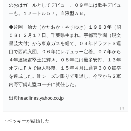
の
おはガール
としてデビュー。０９年には歌手デビュ
ーも。１メートル５７。血液型ＡＢ。
◆片岡 治大（かたおか・やすゆき）１９８３年（昭
５８）２月１７日、千葉県生まれ。宇都宮学園（現文
星芸大付）から
東京ガス
を経て、０４年ドラフト３巡
目で西武入団。０６年にレギュラー定着。０７年から
４年連続盗塁王に輝き、０８年には最多安打。１３年
オフにＦＡで巨人移籍。１５年４月に通算３００盗塁
を達成した。昨シーズン限りで引退し、今季から２軍
内野守備走塁コーチに就任した。
出典headlines.yahoo.co.jp
・ベッキーが結婚した