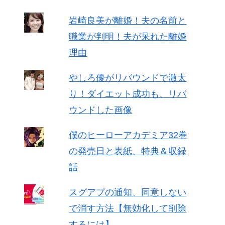
岩崎良美が離婚！夫の名前と
職業が判明！夫が呆れた離婚
理由
やしろ優がリバウンドで激太
り！ダイエット成功も、リバ
ウンドした画像
僕のヒーローアカデミア32巻
の発売日と表紙、特典＆収録
話
スグアプの通知、同意しない
で消す方法【無効化して削除
するには】