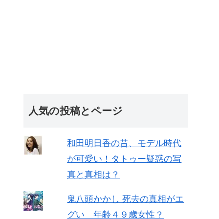
人気の投稿とページ
和田明日香の昔、モデル時代
が可愛い！タトゥー疑惑の写
真と真相は？
鬼八頭かかし 死去の真相がエ
グい 年齢４９歳女性？