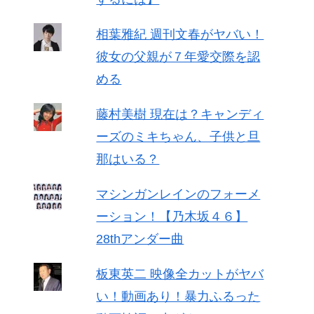
相葉雅紀 週刊文春がヤバい！
彼女の父親が７年愛交際を認
める
藤村美樹 現在は？キャンディ
ーズのミキちゃん、子供と旦
那はいる？
マシンガンレインのフォーメ
ーション！【乃木坂４６】
28thアンダー曲
板東英二 映像全カットがヤバ
い！動画あり！暴力ふるった