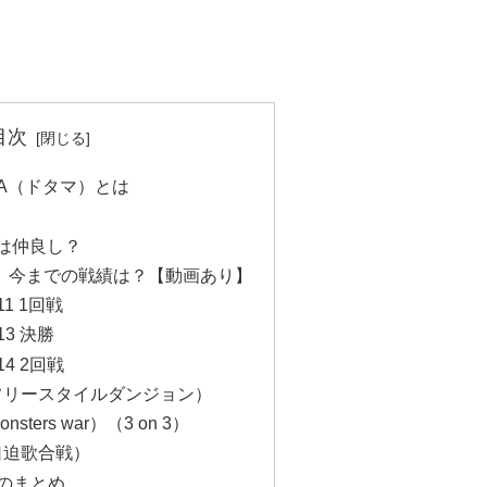
目次
MA（ドタマ）とは
とは仲良し？
指定 今までの戦績は？【動画あり】
11 1回戦
13 決勝
14 2回戦
フリースタイルダンジョン）
nsters war）（3 on 3）
口迫歌合戦）
定のまとめ