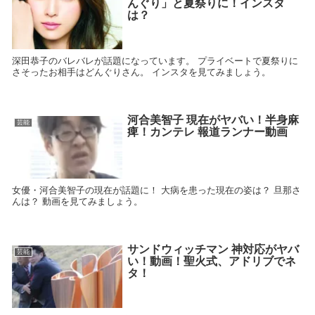
んぐり」と夏祭りに！インスタ
は？
深田恭子のバレバレが話題になっています。 プライベートで夏祭りに
さそったお相手はどんぐりさん。 インスタを見てみましょう。
河合美智子 現在がヤバい！半身麻
芸能
痺！カンテレ 報道ランナー動画
女優・河合美智子の現在が話題に！ 大病を患った現在の姿は？ 旦那さ
んは？ 動画を見てみましょう。
サンドウィッチマン 神対応がヤバ
芸能
い！動画！聖火式、アドリブでネ
タ！