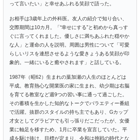
って言いたい」と幸せあふれる笑顔で語った。
お相手は3歳年上の外科医。友人の紹介で知り合い、
交際期間は10カ月。「“幸せにする”と初めから真っす
ぐに言ってくれました。優しさに満ちあふれた穏やか
な人」と運命の人を説明。周囲は男性について「可愛
らしいリスを連想させるような愛きょうある笑顔が印
象的。一緒にいると癒やされます」と話している。
1987年（昭62）生まれの葉加瀬の人生のほとんどは
平成。教育熱心な開業医の家に生まれ、幼少期は右脳
を育てる教室など週9つの習い事に通って過ごした。
その蓄積を生かした知的なトークでバラエティー番組
で活躍。抜群のスタイルの持ち主でもあり、Gカップ
才女としてグラビアでも引っ張りだこだったが、女優
業に軸足を移すため、1月に卒業を宣言していた。平
成を駆け抜け、目標が定まり、令和は挑戦の時代とな