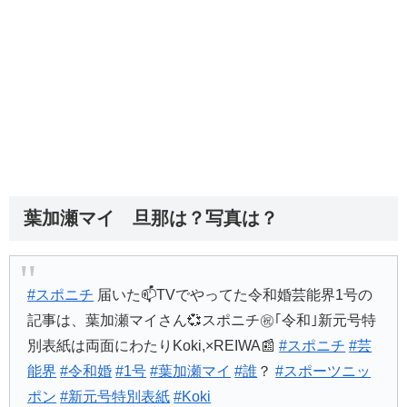
葉加瀬マイ 旦那は？写真は？
#スポニチ
届いた📫TVでやってた令和婚芸能界1号の
記事は、葉加瀬マイさん💞スポニチ㊗️｢令和｣新元号特
別表紙は両面にわたりKoki,×REIWA📰
#スポニチ
#芸
能界
#令和婚
#1号
#葉加瀬マイ
#誰
？
#スポーツニッ
ポン
#新元号特別表紙
#Koki