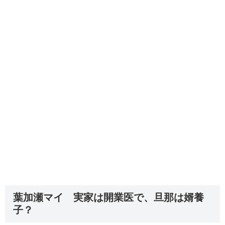
葉加瀬マイ 実家は開業医で、旦那は婿養
子？