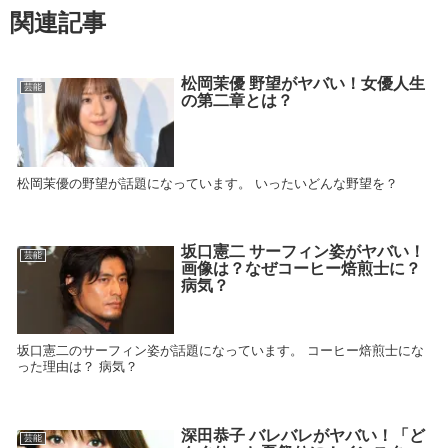
関連記事
松岡茉優 野望がヤバい！女優人生
芸能
の第二章とは？
松岡茉優の野望が話題になっています。 いったいどんな野望を？
坂口憲二 サーフィン姿がヤバい！
芸能
画像は？なぜコーヒー焙煎士に？
病気？
坂口憲二のサーフィン姿が話題になっています。 コーヒー焙煎士にな
った理由は？ 病気？
深田恭子 バレバレがヤバい！「ど
芸能