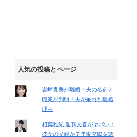
人気の投稿とページ
岩崎良美が離婚！夫の名前と
職業が判明！夫が呆れた離婚
理由
相葉雅紀 週刊文春がヤバい！
彼女の父親が７年愛交際を認