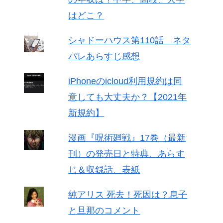
はどこ？
シャドーハウス第110話 ネタ
バレあらすじ感想
iPhoneのicloud利用規約は同
意しても大丈夫か？【2021年
新規約】
漫画『呪術廻戦』17巻（最新
刊）の発売日と特典、あらす
じ＆収録話、表紙
純アリス 死去！死因は？息子
と旦那のコメント