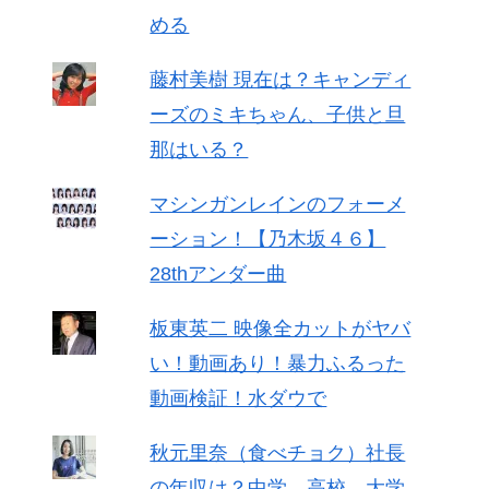
める
藤村美樹 現在は？キャンディ
ーズのミキちゃん、子供と旦
那はいる？
マシンガンレインのフォーメ
ーション！【乃木坂４６】
28thアンダー曲
板東英二 映像全カットがヤバ
い！動画あり！暴力ふるった
動画検証！水ダウで
秋元里奈（食べチョク）社長
の年収は？中学、高校、大学