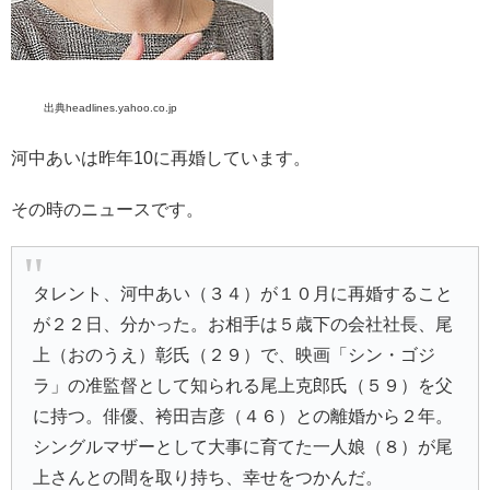
出典headlines.yahoo.co.jp
河中あいは昨年10に再婚しています。
その時のニュースです。
タレント、河中あい（３４）が１０月に再婚すること
が２２日、分かった。お相手は５歳下の会社社長、尾
上（おのうえ）彰氏（２９）で、映画「シン・ゴジ
ラ」の准監督として知られる尾上克郎氏（５９）を父
に持つ。俳優、袴田吉彦（４６）との離婚から２年。
シングルマザーとして大事に育てた一人娘（８）が尾
上さんとの間を取り持ち、幸せをつかんだ。