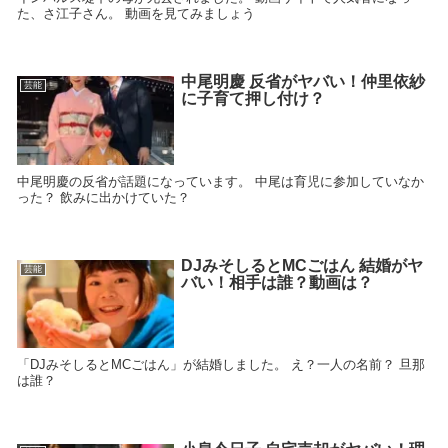
た、さ江子さん。 動画を見てみましょう
中尾明慶 反省がヤバい！仲里依紗
芸能
に子育て押し付け？
中尾明慶の反省が話題になっています。 中尾は育児に参加していなか
った？ 飲みに出かけていた？
DJみそしるとMCごはん 結婚がヤ
芸能
バい！相手は誰？動画は？
「DJみそしるとMCごはん」が結婚しました。 え？一人の名前？ 旦那
は誰？