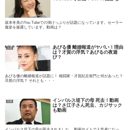
坂本冬美のYou Tubeでの弾けっぷりが話題になっています。セーラー
服姿を披露しています。動画は？
あびる優 離婚報道がヤバい！理由
芸能
は？才賀の浮気？あびるの夜遊
び？
あびる優の離婚報道が話題に！ 格闘家・才賀紀左衛門と何があった？
旦那の浮気？ それとも・・・
インパルス堤下の母 死去！動画
芸能
は？さ江子さん死去、カジサック
も動画
インパルス堤下の母が死去されました。 動画サイトで人気者になっ