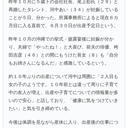
昨年１０月に５歳下の会社社長、尾上彰氏（２９）と
再婚したタレント、河中あい（３４）が妊娠している
ことが５日、分かった。所属事務所によると現在６カ
月目に入る直前で、６月３０日が出産予定日という。
昨年１０月の沖縄での挙式・披露宴後に妊娠が分か
り、夫婦で「やったね！」と大喜び。前夫の俳優、袴
田吉彦（４６）との間にもうけた長女（８）も「自分
もお姉さんになるんだ」と感激しているという。
約１０年ぶりの出産について河中は周囲に「２人目も
女の子のようです。１０年前とは違って周りに子育て
中の友人が増え、出産や子育てについての情報量が多
いので安心」と話しており、「健康に気をつけていき
たい」と気を引き締めている。
今後は体調を見ながら産休に入り、出産後の仕事につ