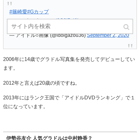
#篠崎愛
#Gカップ
エロい
pic.twitter.com/6G3I5pi6ka
— アイドル○画像 (@idolgazou36)
September 2, 2020
2006年に14歳でグラドル写真集を発売してデビューしてい
ます。
2012年と言えば20歳の頃ですね。
2013年にはランク王国で「アイドルDVDランキング」で１
位になっています。
伊勢谷友介 人気グラドルは中村静香？