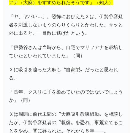
アナ（大麻）をすすめられたそうです」（知人）
「ヤ、ヤバい…」。恐怖におびえたＸは、伊勢谷容疑
者を刺激しないようのらりくらりとかわした。サッと
外に出ると、一目散に逃げたという。
「伊勢谷さんは当時から、自宅でマリフアナを栽培し
ていたといわれていました」（同）
Ｘに吸引を迫った大麻も〝自家製〟だったと思われ
る。
「長年、クスリに手を染めていたのではないでしょう
か」（同）
Ｘは周囲に前代未聞の〝大麻吸引教唆騒動〟を相談し
たが、伊勢谷容疑者の〝報復〟を恐れ、事荒立てるこ
とをやめ、闇に葬られた。それから８年――。