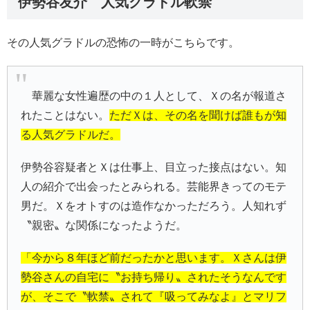
伊勢谷友介 人気グラドル軟禁
その人気グラドルの恐怖の一時がこちらです。
華麗な女性遍歴の中の１人として、Ｘの名が報道さ
れたことはない。
ただＸは、その名を聞けば誰もが知
る人気グラドルだ。
伊勢谷容疑者とＸは仕事上、目立った接点はない。知
人の紹介で出会ったとみられる。芸能界きってのモテ
男だ。Ｘをオトすのは造作なかっただろう。人知れず
〝親密〟な関係になったようだ。
「今から８年ほど前だったかと思います。Ｘさんは伊
勢谷さんの自宅に〝お持ち帰り〟されたそうなんです
が、そこで〝軟禁〟されて『吸ってみなよ』とマリフ