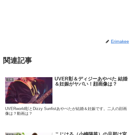
Erimakee
関連記事
UVER彰＆ディジーあやぺた 結婚
芸能
＆妊娠がヤバい！顔画像は？
UVERworld彰とDizzy Sunfistあやぺたが結婚＆妊娠です。二人の顔画
像は？動画は？
こじはる（小嶋陽菜）の旦那は宮