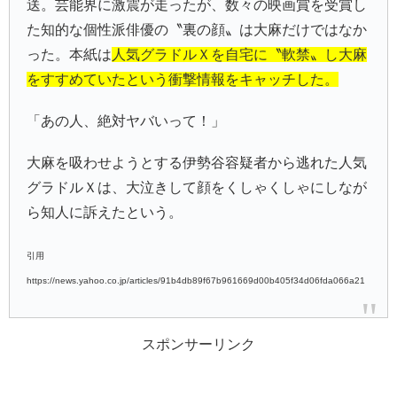
送。芸能界に激震が走ったが、数々の映画賞を受賞し
た知的な個性派俳優の〝裏の顔〟は大麻だけではなか
った。本紙は
人気グラドルＸを自宅に〝軟禁〟し大麻
をすすめていたという衝撃情報をキャッチした。
「あの人、絶対ヤバいって！」
大麻を吸わせようとする伊勢谷容疑者から逃れた人気
グラドルＸは、大泣きして顔をくしゃくしゃにしなが
ら知人に訴えたという。
引用
https://news.yahoo.co.jp/articles/91b4db89f67b961669d00b405f34d06fda066a21
スポンサーリンク