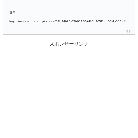
引用
https://news.yahoo.co.jp/articles/91b4db89f67b961669d00b405f34d06fda066a21
スポンサーリンク