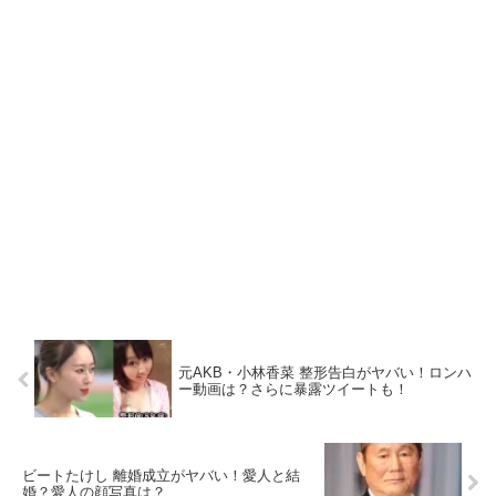
元AKB・小林香菜 整形告白がヤバい！ロンハ
ー動画は？さらに暴露ツイートも！
ビートたけし 離婚成立がヤバい！愛人と結
婚？愛人の顔写真は？