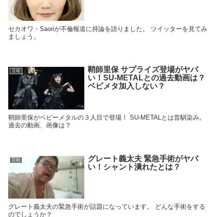
セカオワ・Saoriが不倫報道に持論を語りました。 ツイッターを見てみ
ましょう。
鞘師里保 サプライズ登場がヤバ
芸能
い！SU-METALとの過去動画は？
ベビメタ加入しない？
鞘師里保がベビーメタルの３人目で登場！ SU-METALとは昔馴染み。
過去の動画、画像は？
グレート義太夫 緊急手術がヤバ
芸能
い！シャント潰れたとは？
グレート義太夫の緊急手術が話題になっています。 どんな手術をする
のでしょうか？