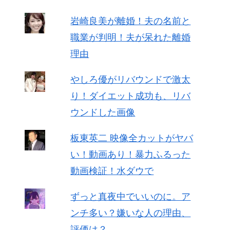
岩崎良美が離婚！夫の名前と
職業が判明！夫が呆れた離婚
理由
やしろ優がリバウンドで激太
り！ダイエット成功も、リバ
ウンドした画像
板東英二 映像全カットがヤバ
い！動画あり！暴力ふるった
動画検証！水ダウで
ずっと真夜中でいいのに。ア
ンチ多い？嫌いな人の理由、
評価は？