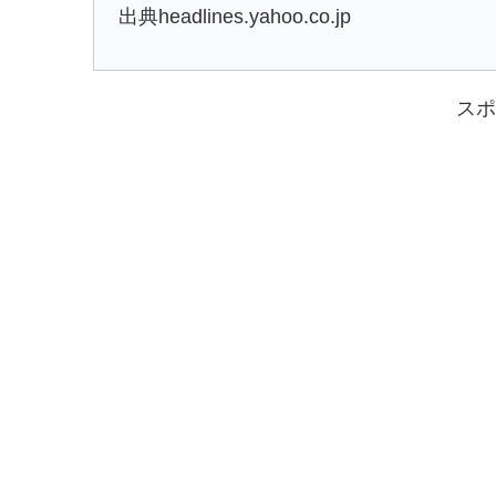
出典headlines.yahoo.co.jp
スポ