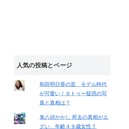
人気の投稿とページ
和田明日香の昔、モデル時代
が可愛い！タトゥー疑惑の写
真と真相は？
鬼八頭かかし 死去の真相がエ
グい 年齢４９歳女性？