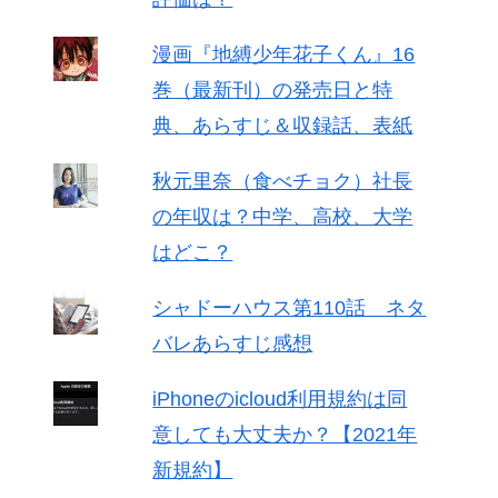
漫画『地縛少年花子くん』16
巻（最新刊）の発売日と特
典、あらすじ＆収録話、表紙
秋元里奈（食べチョク）社長
の年収は？中学、高校、大学
はどこ？
シャドーハウス第110話 ネタ
バレあらすじ感想
iPhoneのicloud利用規約は同
意しても大丈夫か？【2021年
新規約】