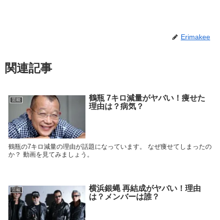
Erimakee
関連記事
鶴瓶 7キロ減量がヤバい！痩せた
芸能
理由は？病気？
鶴瓶の7キロ減量の理由が話題になっています。 なぜ痩せてしまったの
か？ 動画を見てみましょう。
横浜銀蝿 再結成がヤバい！理由
芸能
は？メンバーは誰？