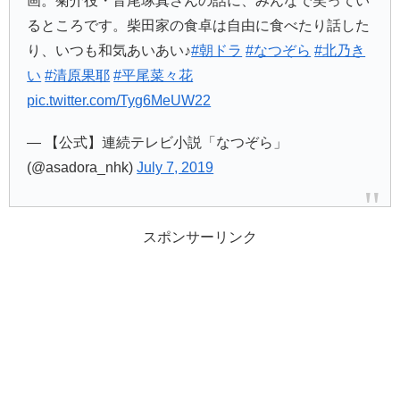
画。菊介役・音尾琢真さんの話に、みんなで笑ってい
るところです。柴田家の食卓は自由に食べたり話した
り、いつも和気あいあい♪
#朝ドラ
#なつぞら
#北乃き
い
#清原果耶
#平尾菜々花
pic.twitter.com/Tyg6MeUW22
— 【公式】連続テレビ小説「なつぞら」
(@asadora_nhk)
July 7, 2019
スポンサーリンク