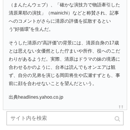
（まんたんウェブ）、「確かな演技力で物語牽引した
清原果耶の演技」（mainichi）などと称賛され、記事
へのコメントがさらに清原の評価を拡散するとい
う“好循環”を生んだ。
そうした清原の“高評価”の背景には、清原自身の17歳
とは思えない女優然とした佇まいや所作、役へのこだ
わりがあるようだ。実際、清原はドラマの妹の境遇に
合わせるかのように、台本は読んでもオンエアは観
ず、自分の兄弟を演じる岡田将生や広瀬すずとも、事
前に顔を合わせないことを望んだという。
出典headlines.yahoo.co.jp
スポンサーリンク