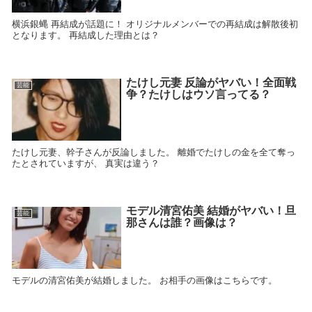
横浜銀蝿 再結成が話題に！ オリジナルメンバーでの再結成は解散後初
となります。 再結成した理由とは？
たけし元妻 反論がヤバい！全面戦
芸能
争？たけしはウソ言ってる？
たけし元妻、幹子さんが反論しました。 離婚でたけしの金を全て奪っ
たとされていますが、 真実は違う？
モデル清宮佑美 結婚がヤバい！旦
芸能
那さんは誰？画像は？
モデルの清宮佑美が結婚しました。 お相手の画像はこちらです。