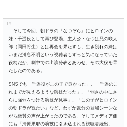
そして今回、朝ドラの『なつぞら』にヒロインの
妹・千遥役として再び登場。主人公・なつは兄の咲太
郎（岡田将生）とは再会を果たすも、生き別れの妹は
いまだ消息不明という視聴者もずっと気になっていた
役柄だが、劇中での出演発表とあわせ、その大役を果
たしたのである。
SNSでも「千遥役がこの子で良かった」、「千遥のこ
れまでが見えるような演技だった」、「弱さの中にさ
らに強弱をつける演技が見事」、「この子がヒロイン
の朝ドラが観たい」など、わずか数分の登場シーンな
がら絶賛の声が上がったのである。そしてメディア側
にも「清原果耶の演技に引き込まれる視聴者続出」