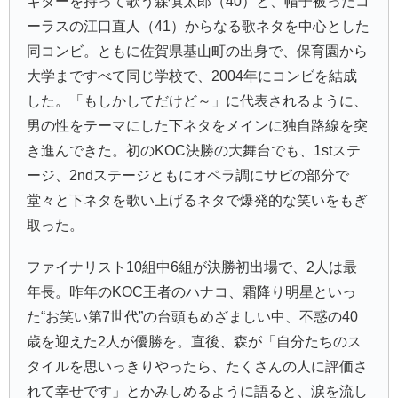
ギターを持って歌う森慎太郎（40）と、帽子被ったコ
ーラスの江口直人（41）からなる歌ネタを中心とした
同コンビ。ともに佐賀県基山町の出身で、保育園から
大学まですべて同じ学校で、2004年にコンビを結成
した。「もしかしてだけど～」に代表されるように、
男の性をテーマにした下ネタをメインに独自路線を突
き進んできた。初のKOC決勝の大舞台でも、1stステ
ージ、2ndステージともにオペラ調にサビの部分で
堂々と下ネタを歌い上げるネタで爆発的な笑いをもぎ
取った。
ファイナリスト10組中6組が決勝初出場で、2人は最
年長。昨年のKOC王者のハナコ、霜降り明星といっ
た“お笑い第7世代”の台頭もめざましい中、不惑の40
歳を迎えた2人が優勝を。直後、森が「自分たちのス
タイルを思いっきりやったら、たくさんの人に評価さ
れて幸せです」とかみしめるように語ると、涙を流し