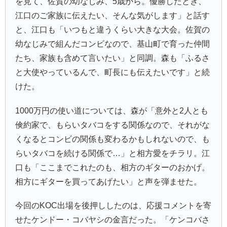
を見て、佐賀の幼なじみ、5歳から。優勝したとき、
江口のご家族に伝えたい、そんな気がします」と話す
と、江口も「いつもと違うくらい大きな大会。佐賀の
幼なじみで組んだコンビなので、基山町で育った仲間
たち、家族も含めて言いたい」と同調。森も「ふるさ
と大使やっているんで、町長にも伝えたいです」と続
けた。
1000万円の使い道については、森が「意外と2人とも
倹約家で、もらいタバコをする関係なので、それがな
くなるとコンビの関係も変わるかもしれないので、も
らいタバコを続ける関係で…」と相方愛をチラリ。江
口も「ここまでこれたのも、相方のギターのおかげ。
相方にギターを買ってあげたい」と声を弾ませた。
今回のKOC出場を後押ししたのは、応援コメントを寄
せたケンドー・コバヤシの金言だった。「ケンコバさ