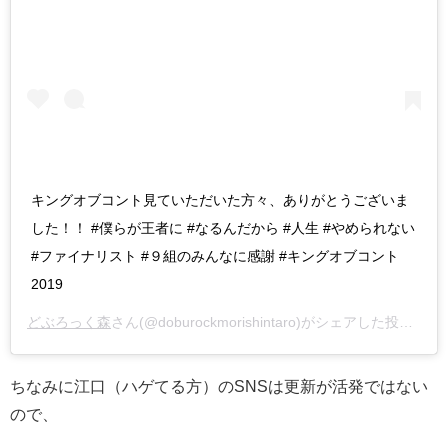
キングオブコント見ていただいた方々、ありがとうございま
した！！ #僕らが王者に #なるんだから #人生 #やめられない
#ファイナリスト #９組のみんなに感謝 #キングオブコント
2019
どぶろっく森
さん(@doburockmorishintaro)がシェアした投稿 –
2
ちなみに江口（ハゲてる方）のSNSは更新が活発ではない
ので、