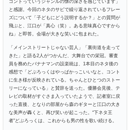
コントっていうジャンルの懐の深さを感じています」
と感謝。今回のネタのサビで繰り返されているフレー
ズについて「子どもにどう説明するか？」との質問が
飛ぶと、江口が「真心（笑）。ある意味真心ですから
ね」と即答。会場が大きな笑いに包まれた。
「メインストリートじゃない芸人」「裏街道を走って
きた」と語る2人がつかんだ、大舞台での栄冠。審査
員を務めたバナナマンの設楽統は、1本目のネタ後の
感想で「どぶろっくはやっぱかっこいいなと。コント
に生き様が反映されている。ちゃんとひとつのストー
リーになっている」と賛辞を送った。優勝会見後、テ
レビの取材がすぐさま入っていたようで、記者室に戻
った直後、となりの部屋から森のギターと江口の大き
な美声が轟くと、再び笑いが起こった。“下ネタ王
者”どぶろっくは、これからも男の性を歌い続ける。