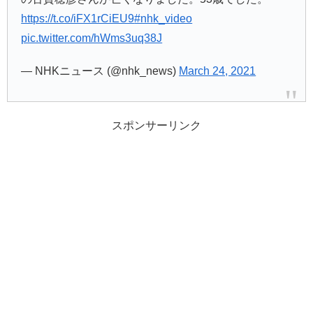
https://t.co/iFX1rCiEU9
#nhk_video
pic.twitter.com/hWms3uq38J
— NHKニュース (@nhk_news)
March 24, 2021
スポンサーリンク