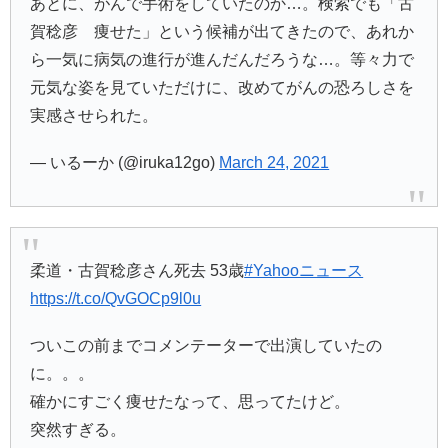
あとに、がんで手術をしていたのか…。検索でも「古
賀稔彦 痩せた」という候補が出てきたので、あれか
ら一気に病気の進行が進んだんだろうな…。等々力で
元気な姿を見ていただけに、改めてがんの恐ろしさを
実感させられた。
— いるーか (@iruka12go)
March 24, 2021
柔道・古賀稔彦さん死去 53歳
#Yahooニュース
https://t.co/QvGOCp9l0u
ついこの前までコメンテーターで出演していたの
に。。。
確かにすごく痩せたなって、思ってたけど。
突然すぎる。