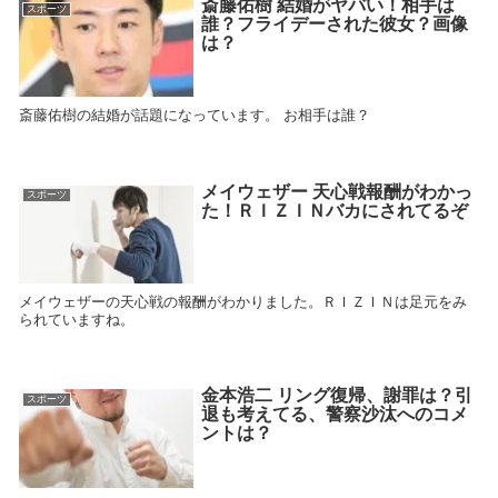
斎藤佑樹 結婚がヤバい！相手は
スポーツ
誰？フライデーされた彼女？画像
は？
斎藤佑樹の結婚が話題になっています。 お相手は誰？
メイウェザー 天心戦報酬がわかっ
スポーツ
た！ＲＩＺＩＮバカにされてるぞ
メイウェザーの天心戦の報酬がわかりました。ＲＩＺＩＮは足元をみ
られていますね。
金本浩二 リング復帰、謝罪は？引
スポーツ
退も考えてる、警察沙汰へのコメ
ントは？