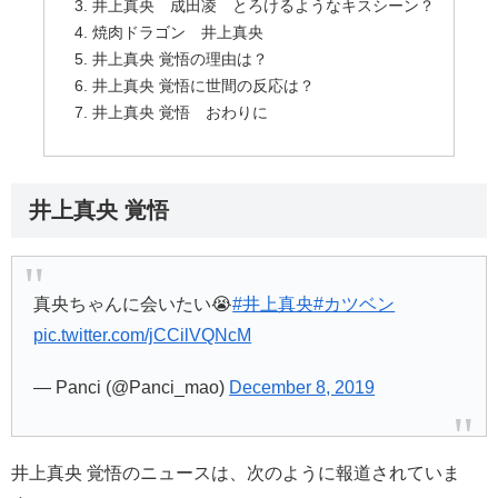
井上真央 成田凌 とろけるようなキスシーン？
焼肉ドラゴン 井上真央
井上真央 覚悟の理由は？
井上真央 覚悟に世間の反応は？
井上真央 覚悟 おわりに
井上真央 覚悟
真央ちゃんに会いたい😭
#井上真央
#カツベン
pic.twitter.com/jCCilVQNcM
— Panci (@Panci_mao)
December 8, 2019
井上真央 覚悟のニュースは、次のように報道されていま