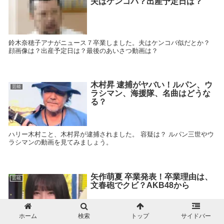
夫はケンコバ？出産予定日は？
鈴木奈穂子アナがニュース７卒業しました。夫はケンコバ似だとか？
顔画像は？出産予定日は？最後のあいさつ動画は？
木村昇 逮捕がヤバい！ルパン、ウ
芸能
ラシマン、海援隊、名曲はどうな
る？
ハリー木村こと、木村昇が逮捕されました。 容疑は？ ルパン三世やウ
ラシマンの動画を見てみましょう。
矢作萌夏 卒業発表！卒業理由は、
芸能
文春砲でクビ？AKB48から
ホーム
検索
トップ
サイドバー