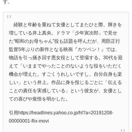
す。
経験と年齢を重ねて女優としてまたひと際、輝きを
増している井上真央。ドラマ「少年寅次郎」で見せ
た“昭和のお母ちゃん”役も話題を呼んだが、周防正行
監督5年ぶりの新作となる映画『カツベン！』では、
物語を引っ掻き回す悪女役として登場する。30代を迎
えて「いままでやったことのないような役をいただく
機会が増えた。すごくうれしいですし、自分自身も楽
しい」という井上。作品に身を投じるごとに「伝える
ことの責任を実感している」という彼女が、女優とし
ての喜びや覚悟を明かした。
引用https://headlines.yahoo.co.jp/hl?a=20191208-
00000001-flix-movi