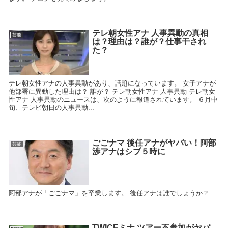
テレ朝女性アナ 人事異動の真相
芸能
は？理由は？誰が？仕事干され
た？
テレ朝女性アナの人事異動があり、話題になっています。 女子アナが
他部署に異動した理由は？ 誰が？ テレ朝女性アナ 人事異動 テレ朝女
性アナ 人事異動のニュースは、次のように報道されています。 ６月中
旬、テレビ朝日の人事異動...
ごごナマ 後任アナがヤバい！阿部
芸能
渉アナはシブ５時に
阿部アナが「ごごナマ」を卒業します。 後任アナは誰でしょうか？
TWICEミナ ツアー不参加がヤバ