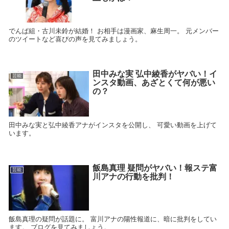
でんぱ組・古川未鈴が結婚！ お相手は漫画家、麻生周一。 元メンバー
のツイートなど喜びの声を見てみましょう。
田中みな実 弘中綾香がヤバい！イ
芸能
ンスタ動画、あざとくて何が悪い
の？
田中みな実と弘中綾香アナがインスタを公開し、 可愛い動画を上げて
います。
飯島真理 疑問がヤバい！報ステ富
芸能
川アナの行動を批判！
飯島真理の疑問が話題に。 富川アナの陽性報道に、暗に批判をしてい
ます。 ブログを見てみましょう。