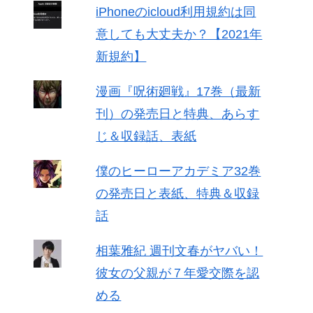
iPhoneのicloud利用規約は同
意しても大丈夫か？【2021年
新規約】
漫画『呪術廻戦』17巻（最新
刊）の発売日と特典、あらす
じ＆収録話、表紙
僕のヒーローアカデミア32巻
の発売日と表紙、特典＆収録
話
相葉雅紀 週刊文春がヤバい！
彼女の父親が７年愛交際を認
める