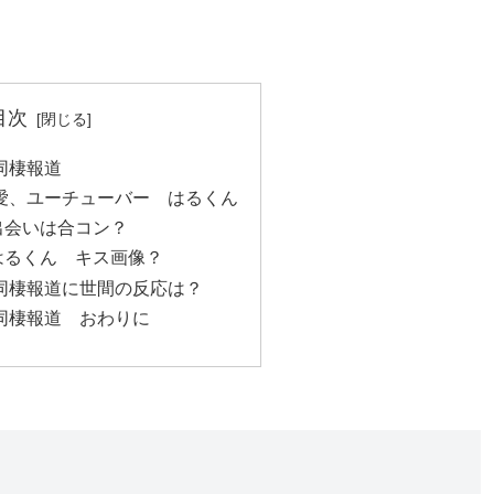
目次
同棲報道
愛、ユーチューバー はるくん
出会いは合コン？
はるくん キス画像？
同棲報道に世間の反応は？
同棲報道 おわりに