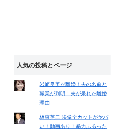
人気の投稿とページ
岩崎良美が離婚！夫の名前と
職業が判明！夫が呆れた離婚
理由
板東英二 映像全カットがヤバ
い！動画あり！暴力ふるった