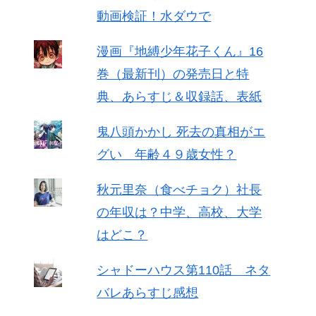
動画検証！水ダウで
漫画『地縛少年花子くん』16
巻（最新刊）の発売日と特
典、あらすじ＆収録話、表紙
鬼八頭かかし 死去の真相がエ
グい 年齢４９歳女性？
秋元里奈（食べチョク）社長
の年収は？中学、高校、大学
はどこ？
シャドーハウス第110話 ネタ
バレあらすじ感想