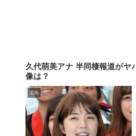
久代萌美アナ 半同棲報道がヤ
像は？
芸能