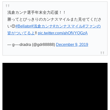
浅倉カンナ選手年末全力応援！！
勝ってとびっきりのカンナスマイルまた見せてくださ
い😊
#Bellator
#浅倉カンナ
#カンナスマイル
#ファンの
皆がついてるよ
‼︎
pic.twitter.com/ahOfVYQGzA
— g—-dradra (@gdr88888)
December 9, 2019