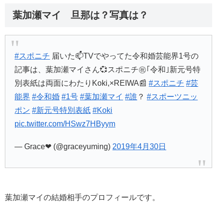
葉加瀬マイ 旦那は？写真は？
#スポニチ
届いた📫TVでやってた令和婚芸能界1号の
記事は、葉加瀬マイさん💞スポニチ㊗️｢令和｣新元号特
別表紙は両面にわたりKoki,×REIWA📰
#スポニチ
#芸
能界
#令和婚
#1号
#葉加瀬マイ
#誰
？
#スポーツニッ
ポン
#新元号特別表紙
#Koki
pic.twitter.com/HSwz7HByym
— Grace❤︎ (@graceyuming)
2019年4月30日
葉加瀬マイの結婚相手のプロフィールです。