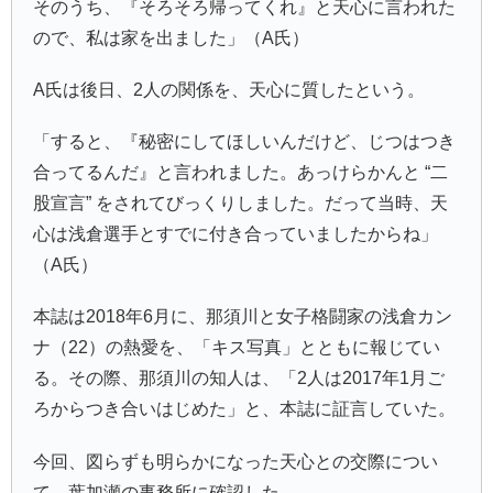
そのうち、『そろそろ帰ってくれ』と天心に言われた
ので、私は家を出ました」（A氏）
A氏は後日、2人の関係を、天心に質したという。
「すると、『秘密にしてほしいんだけど、じつはつき
合ってるんだ』と言われました。あっけらかんと “二
股宣言” をされてびっくりしました。だって当時、天
心は浅倉選手とすでに付き合っていましたからね」
（A氏）
本誌は2018年6月に、那須川と女子格闘家の浅倉カン
ナ（22）の熱愛を、「キス写真」とともに報じてい
る。その際、那須川の知人は、「2人は2017年1月ご
ろからつき合いはじめた」と、本誌に証言していた。
今回、図らずも明らかになった天心との交際につい
て、葉加瀬の事務所に確認した。