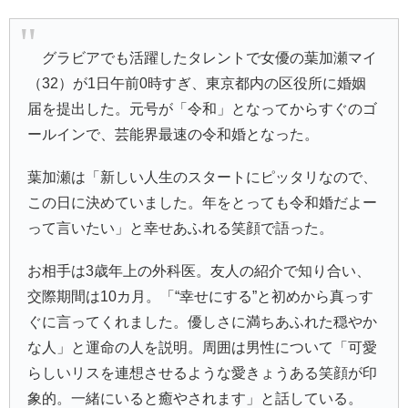
グラビアでも活躍したタレントで女優の
葉加瀬マイ
（32）が1日午前0時すぎ、東京都内の区役所に婚姻
届を提出した。元号が「令和」となってからすぐのゴ
ールインで、芸能界最速の令和婚となった。
葉加瀬は「新しい人生のスタートにピッタリなので、
この日に決めていました。年をとっても令和婚だよー
って言いたい」と幸せあふれる笑顔で語った。
お相手は3歳年上の外科医。友人の紹介で知り合い、
交際期間は10カ月。「“幸せにする”と初めから真っす
ぐに言ってくれました。優しさに満ちあふれた穏やか
な人」と運命の人を説明。周囲は男性について「可愛
らしいリスを連想させるような愛きょうある笑顔が印
象的。一緒にいると癒やされます」と話している。