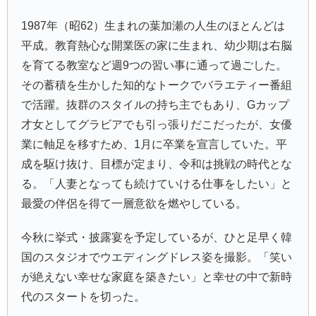
1987年（昭62）生まれの葉加瀬の人生のほとんどは
平成。教育熱心な開業医の家に生まれ、幼少期は右脳
を育てる教室など週9つの習い事に通って過ごした。
その蓄積を生かした知的なトークでバラエティー番組
で活躍。抜群のスタイルの持ち主でもあり、Gカップ
才女としてグラビアでも引っ張りだこだったが、女優
業に軸足を移すため、1月に卒業を宣言していた。平
成を駆け抜け、目標が定まり、令和は挑戦の時代とな
る。「人妻となっても続けていける仕事をしたい」と
最愛の伴侶を得て一層意欲を燃やしている。
今秋に挙式・披露宴を予定しているが、ひと足早く韓
国のスタジオでウエディングドレス姿を撮影。「笑い
が絶えない幸せな家庭を築きたい」と幸せの中で新時
代のスタートを切った。