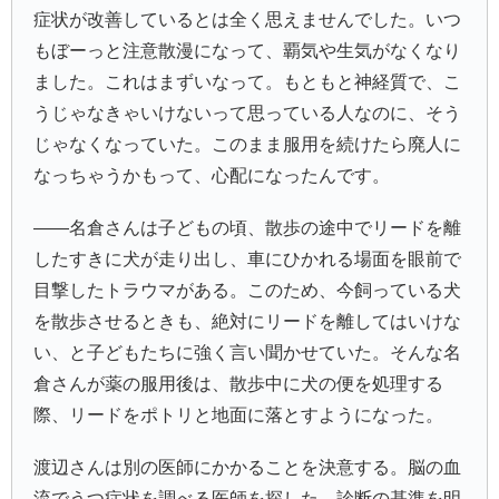
症状が改善しているとは全く思えませんでした。いつ
もぼーっと注意散漫になって、覇気や生気がなくなり
ました。これはまずいなって。もともと神経質で、こ
うじゃなきゃいけないって思っている人なのに、そう
じゃなくなっていた。このまま服用を続けたら廃人に
なっちゃうかもって、心配になったんです。
――名倉さんは子どもの頃、散歩の途中でリードを離
したすきに犬が走り出し、車にひかれる場面を眼前で
目撃したトラウマがある。このため、今飼っている犬
を散歩させるときも、絶対にリードを離してはいけな
い、と子どもたちに強く言い聞かせていた。そんな名
倉さんが薬の服用後は、散歩中に犬の便を処理する
際、リードをポトリと地面に落とすようになった。
渡辺さんは別の医師にかかることを決意する。脳の血
流でうつ症状を調べる医師を探した。診断の基準を明