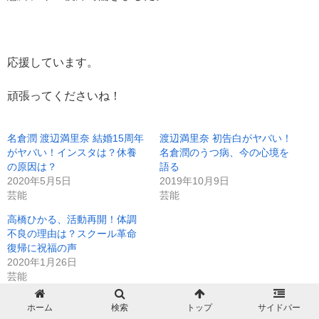
応援しています。
頑張ってくださいね！
名倉潤 渡辺満里奈 結婚15周年
渡辺満里奈 初告白がヤバい！
がヤバい！インスタは？休養
名倉潤のうつ病、今の心境を
の原因は？
語る
2020年5月5日
2019年10月9日
芸能
芸能
高橋ひかる、活動再開！体調
不良の理由は？スクール革命
復帰に祝福の声
2020年1月26日
芸能
ホーム
検索
トップ
サイドバー